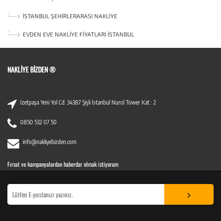
İSTANBUL ŞEHIRLERARASI NAKLIYE
EVDEN EVE NAKLIYE FIYATLARI İSTANBUL
NAKLIYE BIZDEN ®
İzetpaşa Yeni Yol Cd. 34387 Şişli İstanbul Nurol Tower Kat : 2
0850 532 07 50
info@nakliyebizden.com
Fırsat ve kampanyalardan haberdar olmak istiyorum