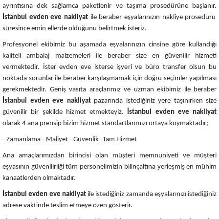
ayrıntısına dek sağlamca paketlenir ve taşıma prosedürüne başlanır.
İstanbul
evden eve nakliyat
ile beraber eşyalarınızın nakliye prosedürü
süresince emin ellerde olduğunu belirtmek isteriz.
Profesyonel ekibimiz bu aşamada eşyalarınızın cinsine göre kullandığı
kaliteli ambalaj malzemeleri ile beraber size en güvenilir hizmeti
vermektedir. İster evden eve isterse işyeri ve büro transfer olsun bu
noktada sorunlar ile beraber karşılaşmamak için doğru seçimler yapılması
gerekmektedir. Geniş vasıta araçlarımız ve uzman ekibimiz ile beraber
İstanbul
evden eve nakliyat
pazarında istediğiniz yere taşınırken size
güvenilir bir şekilde hizmet etmekteyiz.
İstanbul evden eve nakliyat
olarak 4 ana prensip bizim hizmet standartlarımızı ortaya koymaktadır;
- Zamanlama - Maliyet - Güvenlik -Tam Hizmet
Ana amaçlarımızdan birincisi olan müşteri memnuniyeti ve müşteri
eşyasının güvenilirliği tüm personelimizin bilinçaltına yerleşmiş en mühim
kanaatlerden olmaktadır.
İstanbul evden eve nakliyat
ile istediğiniz zamanda eşyalarınızı istediğiniz
adrese vaktinde teslim etmeye özen gösterir.