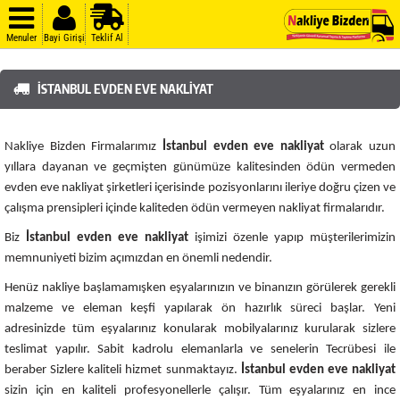
Menuler
Bayi Girişi
Teklif Al
İSTANBUL EVDEN EVE NAKLIYAT
Nakliye Bizden Firmalarımız
İstanbul evden eve nakliyat
olarak uzun
yıllara dayanan ve geçmişten günümüze kalitesinden ödün vermeden
evden eve nakliyat şirketleri içerisinde pozisyonlarını ileriye doğru çizen ve
çalışma prensipleri içinde kaliteden ödün vermeyen nakliyat firmalarıdır.
Biz
İstanbul
evden eve nakliyat
işimizi özenle yapıp müşterilerimizin
memnuniyeti bizim açımızdan en önemli nedendir.
Henüz nakliye başlamamışken eşyalarınızın ve binanızın görülerek gerekli
malzeme ve eleman keşfi yapılarak ön hazırlık süreci başlar. Yeni
adresinizde tüm eşyalarınız konularak mobilyalarınız kurularak sizlere
teslimat yapılır. Sabit kadrolu elemanlarla ve senelerin Tecrübesi ile
beraber Sizlere kaliteli hizmet sunmaktayız.
İstanbul evden eve nakliyat
sizin için en kaliteli profesyonellerle çalışır. Tüm eşyalarınız en ince