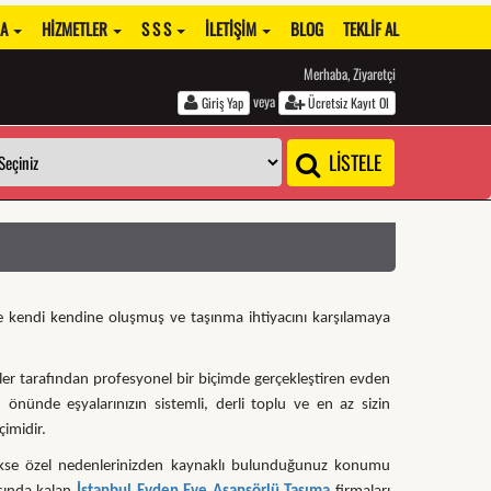
DA
HIZMETLER
S S S
İLETIŞIM
BLOG
TEKLIF AL
Merhaba, Ziyaretçi
veya
Giriş Yap
Ücretsiz Kayıt Ol
LİSTELE
re kendi kendine oluşmuş ve taşınma ihtiyacını karşılamaya
ler tarafından profesyonel bir biçimde gerçekleştiren evden
n önünde eşyalarınızın sistemli, derli toplu ve en az sizin
çimidir.
ekse özel nedenlerinizden kaynaklı bulunduğunuz konumu