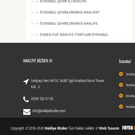
İSTANBUL ŞEHIR İÇI NAKLIYE
İSTANBUL ŞEHIRLERARASI NAKLIYAT
İSTANBUL ŞEHIRLERARASI NAKLIYE
EVDEN EVE NAKLIYE FIYATLARI İSTANBUL
NAKLIYE BIZDEN ®
İstanbul
İstanbu
İzetpaşa Yeni Yol Cd. 34387 Şişli İstanbul Nurol Tower
İstanbu
Kat : 2
İstanbu
0850 532 07 50
İstanbu
info@nakliyebizden.com
Copyright
©
2018-2026
Nakliye Bizden
Tüm hakları saklıdır
©
Web Tasarım