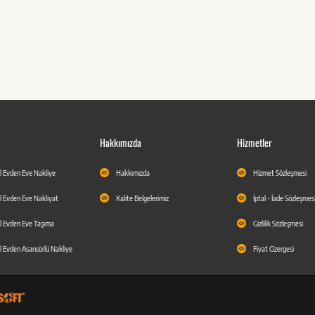
Hakkımızda
Hizmetler
l Evden Eve Nakliye
Hakkımızda
Hizmet Sözleşmesi
l Evden Eve Nakliyat
Kalite Belgelerimiz
İptal - İade Sözleşmes
l Evden Eve Taşıma
Gizlilik Sözleşmesi
l Evden Asansörlü Nakliye
Fiyat Cizergesi