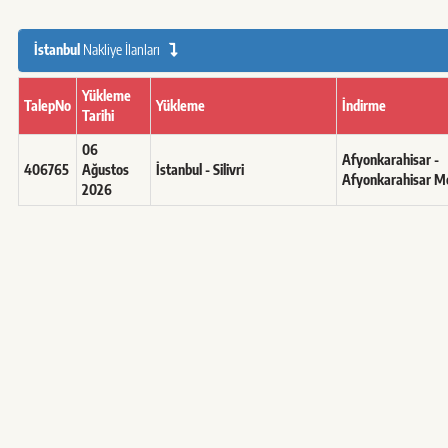
İstanbul
Nakliye İlanları
Yükleme
TalepNo
Yükleme
İndirme
Tarihi
06
Afyonkarahisar -
406765
Ağustos
İstanbul - Silivri
Afyonkarahisar M
2026