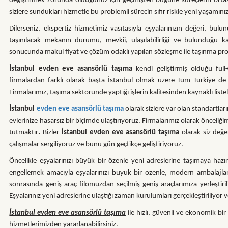
değiştirmek zorunda olduğunuz için geçmişten bugüne süreçlerin orta
sizlere sundukları hizmetle bu problemli sürecin sıfır riskle yeni yaşamınızla
Dilerseniz, ekspertiz hizmetimiz vasıtasıyla eşyalarınızın değeri, bulu
taşınılacak mekanın durumu, mevkii, ulaşılabilirliği ve bulunduğu ka
sonucunda makul fiyat ve çözüm odaklı yapılan sözleşme ile taşınma prosed
İstanbul evden eve asansörlü taşıma
kendi geliştirmiş olduğu full+
firmalardan farklı olarak başta İstanbul olmak üzere Tüm Türkiye de a
Firmalarımız, taşıma sektöründe yaptığı işlerin kalitesinden kaynaklı liste
İstanbul
evden eve asansörlü taşıma
olarak sizlere var olan standartlar
evlerinize hasarsız bir biçimde ulaştırıyoruz. Firmalarımız olarak önce
tutmaktır
.
Bizler
İstanbul evden eve asansörlü taşıma
olarak siz değe
çalışmalar sergiliyoruz ve bunu gün geçtikçe geliştiriyoruz.
Öncelikle eşyalarınızı büyük bir özenle yeni adreslerine taşımaya hazırl
engellemek amacıyla eşyalarınızı büyük bir özenle, modern ambalajla
sonrasında geniş araç filomuzdan seçilmiş geniş araçlarımıza yerleştiri
Eşyalarınız yeni adreslerine ulaştığı zaman kurulumları gerçekleştiriliyor ve
İstanbul evden eve asansörlü taşıma
ile hızlı, güvenli ve ekonomik bir 
hizmetlerimizden yararlanabilirsiniz.