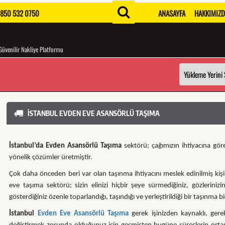
850 532 0750
ANASAYFA
HAKKIMIZ
Güvenilir Nakliye Platformu
İSTANBUL EVDEN EVE ASANSÖRLÜ TAŞIMA
İstanbul’da Evden Asansörlü Taşıma
sektörü; çağımızın ihtiyacına gö
yönelik çözümler üretmiştir.
Çok daha önceden beri var olan taşınma ihtiyacını meslek edinilmiş kişi
eve taşıma sektörü; sizin elinizi hiçbir şeye sürmediğiniz, gözlerinizi
gösterdiğiniz özenle toparlandığı, taşındığı ve yerleştirildiği bir taşınma bi
İstanbul
Evden Eve Asansörlü Taşıma
gerek işinizden kaynaklı, ger