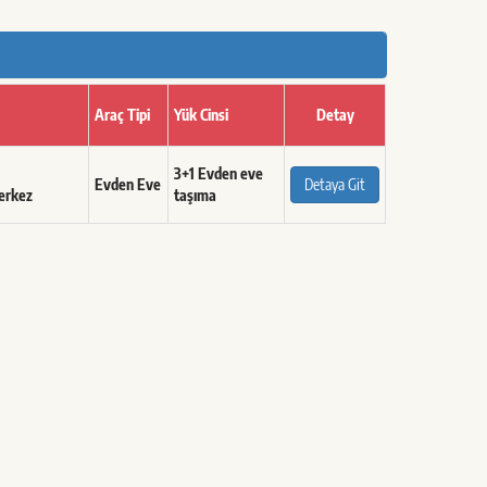
Araç Tipi
Yük Cinsi
Detay
3+1 Evden eve
Evden Eve
Detaya Git
erkez
taşıma