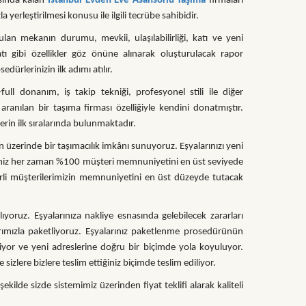
sında kalan
İstanbul Evden Eve Asansörlü Taşıma
firmaları
 yerleştirilmesi konusu ile ilgili tecrübe sahibidir.
nulan mekanın durumu, mevkii, ulaşılabilirliği, katı ve yeni
tı gibi özellikler göz önüne alınarak oluşturulacak rapor
ürlerinizin ilk adımı atılır.
full donanım, iş takip tekniği, profesyonel stili ile diğer
ranılan bir taşıma firması özelliğiyle kendini donatmıştır.
lerin ilk sıralarında bulunmaktadır.
ın üzerinde bir taşımacılık imkânı sunuyoruz. Eşyalarınızı yeni
liğimiz her zaman %100 müşteri memnuniyetini en üst seviyede
rli müşterilerimizin memnuniyetini en üst düzeyde tutacak
ıyoruz. Eşyalarınıza nakliye esnasında gelebilecek zararları
rımızla paketliyoruz. Eşyalarınız paketlenme prosedürünün
liyor ve yeni adreslerine doğru bir biçimde yola koyuluyor.
 sizlere bizlere teslim ettiğiniz biçimde teslim ediliyor.
şekilde sizde sistemimiz üzerinden fiyat teklifi alarak kaliteli