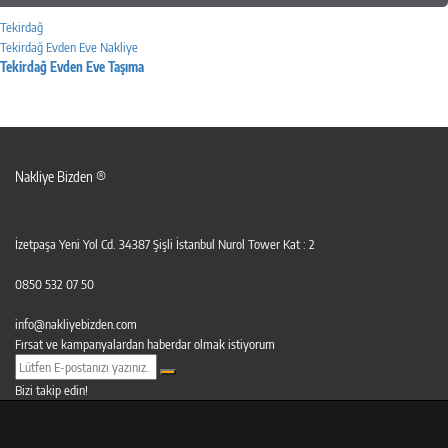
Tekirdağ
Tekirdağ Evden Eve Nakliye
Tekirdağ Evden Eve Taşıma
Nakliye Bizden ®
İzetpaşa Yeni Yol Cd. 34387 Şişli İstanbul Nurol Tower Kat : 2
0850 532 07 50
info@nakliyebizden.com
Fırsat ve kampanyalardan haberdar olmak istiyorum
Bizi takip edin!