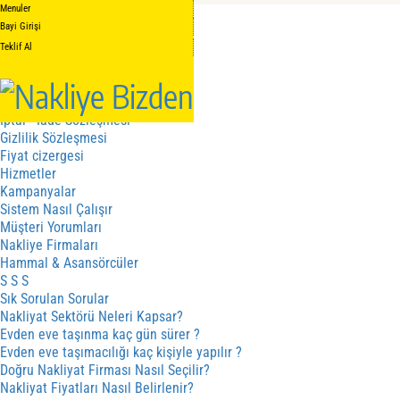
Menuler
Anasayfa
Bayi Girişi
Hakkımızda
Hakkımızda
Teklif Al
Kalite Belgelerimiz
Hizmetler
Hizmet Sözleşmesi
İptal - İade Sözleşmesi
Gizlilik Sözleşmesi
Fiyat cizergesi
Hizmetler
Kampanyalar
Sistem Nasıl Çalışır
Müşteri Yorumları
Nakliye Firmaları
Hammal & Asansörcüler
S S S
Sık Sorulan Sorular
Nakliyat Sektörü Neleri Kapsar?
Evden eve taşınma kaç gün sürer ?
Evden eve taşımacılığı kaç kişiyle yapılır ?
Doğru Nakliyat Firması Nasıl Seçilir?
Nakliyat Fiyatları Nasıl Belirlenir?