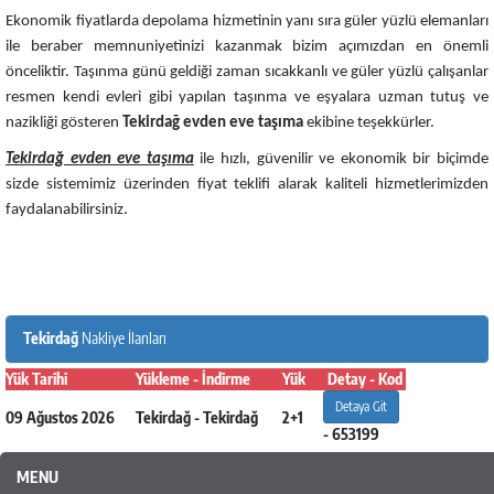
Ekonomik fiyatlarda depolama hizmetinin yanı sıra güler yüzlü elemanları
ile beraber memnuniyetinizi kazanmak bizim açımızdan en önemli
önceliktir. Taşınma günü geldiği zaman sıcakkanlı ve güler yüzlü çalışanlar
resmen kendi evleri gibi yapılan taşınma ve eşyalara uzman tutuş ve
nazikliği gösteren
Tekirdağ evden eve taşıma
ekibine teşekkürler.
Tekirdağ evden eve taşıma
ile hızlı, güvenilir ve ekonomik bir biçimde
sizde sistemimiz üzerinden fiyat teklifi alarak kaliteli hizmetlerimizden
faydalanabilirsiniz.
Tekirdağ
Nakliye İlanları
Yük Tarihi
Yükleme - İndirme
Yük
Detay - Kod
Detaya Git
09 Ağustos 2026
Tekirdağ - Tekirdağ
2+1
- 653199
MENU