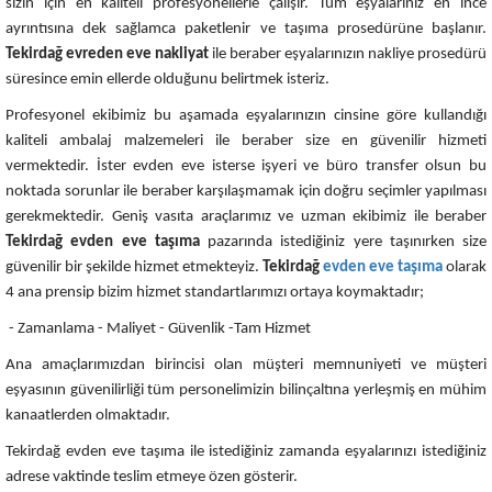
sizin için en kaliteli profesyonellerle çalışır. Tüm eşyalarınız en ince
ayrıntısına dek sağlamca paketlenir ve taşıma prosedürüne başlanır.
Tekirdağ
evreden eve nakliyat
ile beraber eşyalarınızın nakliye prosedürü
süresince emin ellerde olduğunu belirtmek isteriz.
Profesyonel ekibimiz bu aşamada eşyalarınızın cinsine göre kullandığı
kaliteli ambalaj malzemeleri ile beraber size en güvenilir hizmeti
vermektedir. İster evden eve isterse işyeri ve büro transfer olsun bu
noktada sorunlar ile beraber karşılaşmamak için doğru seçimler yapılması
gerekmektedir. Geniş vasıta araçlarımız ve uzman ekibimiz ile beraber
Tekirdağ evden eve taşıma
pazarında istediğiniz yere taşınırken size
güvenilir bir şekilde hizmet etmekteyiz.
Tekirdağ
evden eve taşıma
olarak
4 ana prensip bizim hizmet standartlarımızı ortaya koymaktadır;
- Zamanlama - Maliyet - Güvenlik -Tam Hizmet
Ana amaçlarımızdan birincisi olan müşteri memnuniyeti ve müşteri
eşyasının güvenilirliği tüm personelimizin bilinçaltına yerleşmiş en mühim
kanaatlerden olmaktadır.
Tekirdağ evden eve taşıma ile istediğiniz zamanda eşyalarınızı istediğiniz
adrese vaktinde teslim etmeye özen gösterir.