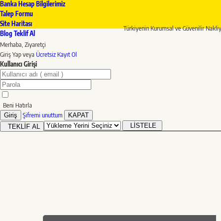
Banka Hesap Bilgilerimiz
Talep Formu
Site Haritası
Türkiyenin Kurumsal ve Güvenilir Nakli
Blog
Teklif Al
Merhaba, Ziyaretçi
Giriş Yap
veya
Ücretsiz Kayıt Ol
Kullanıcı Girişi
Beni Hatırla
Şifremi unuttum
Giriş
KAPAT
LİSTELE
TEKLİF AL