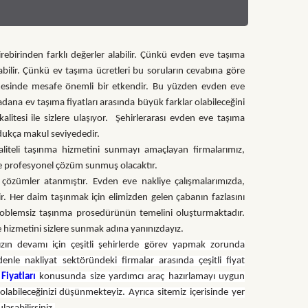
irebirinden farklı değerler alabilir. Çünkü evden eve taşıma
orabilir. Çünkü ev taşıma ücretleri bu soruların cevabına göre
lenmesinde mesafe önemli bir etkendir. Bu yüzden evden eve
 adana ev taşıma fiyatları arasında büyük farklar olabileceğini
kalitesi ile sizlere ulaşıyor. Şehirlerarası evden eve taşıma
dukça makul seviyededir.
liteli taşınma hizmetini sunmayı amaçlayan firmalarımız,
ere profesyonel çözüm sunmuş olacaktır.
çözümler atanmıştır. Evden eve nakliye çalışmalarımızda,
ir. Her daim taşınmak için elimizden gelen çabanın fazlasını
 problemsiz taşınma prosedürünün temelini oluşturmaktadır.
ye hizmetini sizlere sunmak adına yanınızdayız.
ızın devamı için çeşitli şehirlerde görev yapmak zorunda
nle nakliyat sektöründeki firmalar arasında çeşitli fiyat
Fiyatları
konusunda size yardımcı araç hazırlamayı uygun
i olabileceğinizi düşünmekteyiz. Ayrıca sitemiz içerisinde yer