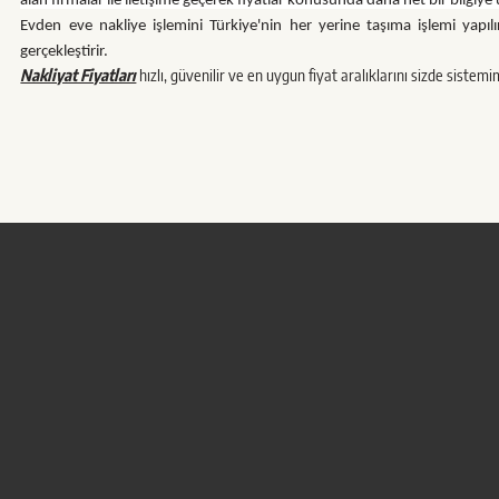
alan firmalar ile iletişime geçerek fiyatlar konusunda daha net bir bilgiye u
Evden eve nakliye işlemini Türkiye'nin her yerine taşıma işlemi yap
gerçekleştirir.
Nakliyat Fiyatları
hızlı, güvenilir ve en uygun fiyat aralıklarını sizde sistemi