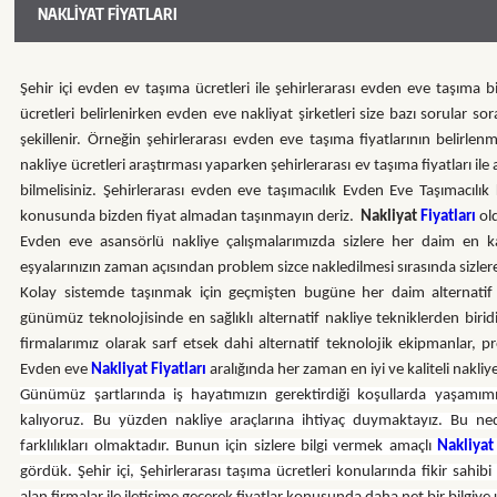
NAKLIYAT FIYATLARI
Şehir içi evden ev taşıma ücretleri ile şehirlerarası evden eve taşıma b
ücretleri belirlenirken evden eve nakliyat şirketleri size bazı sorular s
şekillenir. Örneğin şehirlerarası evden eve taşıma fiyatlarının belir
nakliye ücretleri araştırması yaparken şehirlerarası ev taşıma fiyatları ile
bilmelisiniz. Şehirlerarası evden eve taşımacılık Evden Eve Taşımacılık 
konusunda bizden fiyat almadan taşınmayın deriz.
Nakliyat
Fiyatları
ol
Evden eve asansörlü nakliye çalışmalarımızda sizlere her daim en ka
eşyalarınızın zaman açısından problem sizce nakledilmesi sırasında sizl
Kolay sistemde taşınmak için geçmişten bugüne her daim alternatif 
günümüz teknolojisinde en sağlıklı alternatif nakliye tekniklerden birid
firmalarımız olarak sarf etsek dahi alternatif teknolojik ekipmanlar,
Evden eve
Nakliyat Fiyatları
aralığında her zaman en iyi ve kaliteli nakli
Günümüz şartlarında iş hayatımızın gerektirdiği koşullarda yaşamım
kalıyoruz. Bu yüzden nakliye araçlarına ihtiyaç duymaktayız. Bu nede
farklılıkları olmaktadır. Bunun için sizlere bilgi vermek amaçlı
Nakliyat 
gördük. Şehir içi, Şehirlerarası taşıma ücretleri konularında fikir sahib