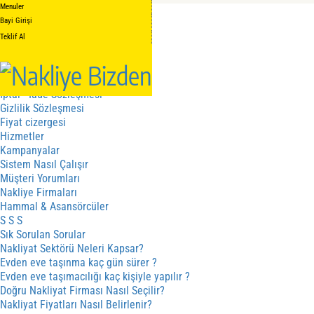
Menuler
Anasayfa
Bayi Girişi
Hakkımızda
Hakkımızda
Teklif Al
Kalite Belgelerimiz
Hizmetler
Hizmet Sözleşmesi
İptal - İade Sözleşmesi
Gizlilik Sözleşmesi
Fiyat cizergesi
Hizmetler
Kampanyalar
Sistem Nasıl Çalışır
Müşteri Yorumları
Nakliye Firmaları
Hammal & Asansörcüler
S S S
Sık Sorulan Sorular
Nakliyat Sektörü Neleri Kapsar?
Evden eve taşınma kaç gün sürer ?
Evden eve taşımacılığı kaç kişiyle yapılır ?
Doğru Nakliyat Firması Nasıl Seçilir?
Nakliyat Fiyatları Nasıl Belirlenir?