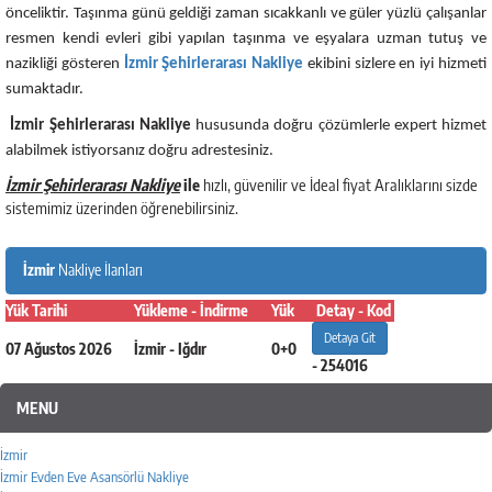
önceliktir. Taşınma günü geldiği zaman sıcakkanlı ve güler yüzlü çalışanlar
resmen kendi evleri gibi yapılan taşınma ve eşyalara uzman tutuş ve
nazikliği gösteren
İzmir Şehirlerarası Nakliye
ekibini sizlere en iyi hizmeti
sumaktadır.
İzmir Şehirlerarası Nakliye
hususunda doğru çözümlerle expert hizmet
alabilmek istiyorsanız doğru adrestesiniz.
İzmir Şehirlerarası Nakliye
ile
hızlı, güvenilir ve İdeal fiyat Aralıklarını sizde
sistemimiz üzerinden öğrenebilirsiniz.
İzmir
Nakliye İlanları
Yük Tarihi
Yükleme - İndirme
Yük
Detay - Kod
Detaya Git
07 Ağustos 2026
İzmir - Iğdır
0+0
- 254016
MENU
İzmir
İzmir Evden Eve Asansörlü Nakliye