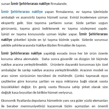
sunan
İzmir Şehirlerarası nakliye
firmalarıdır.
İzmir Şehirlerarası nakliye
yapan firmalarımız, ev taşıma işlerinizde
ambalajlı ve asansörlü taşıma hizmeti sunar. Evinizi incelemeye uzman
ekspertiz gelir. Size taşınma şartlarını sunar. Sizde şartları uygun
görürseniz, taşıma günü belirlenerek ev taşıma sözleşmesi yapılır.
İşinizi ev taşıma konusunda uzman kişiler yapar.
İzmir Şehirlerarası
nakliye
şirketleri içinde en iyi taşıma bizimle yapılır. Sizlerde sorunsuz
şekilde şehirlerarasında Nakliye Bizden firmalıları ile taşının.
İzmir Şehirlerarası nakliye
yapıldığı esnada önce her bir ürün özenle
koruma altına alınmalıdır. Daha sonra güvenilir ve düzgün bir biçimde
nakliye aracına yerleştirilmelidir. Ürünlerin dayanıklı korunması için özel
ambalajlar ile sarılıp nakliye aracına yerleştirilmelidir. Aracının modeli ve
aracı süren sürücünün tecrübesi de mühimdir. Çünkü taşınacak eşya
çeşitlerine göre koruma şartları ve eşya miktarına bağlı olarak vasıta
büyüklükleri değişir. En geniş vasıta filosuna sahip şirket olarak size
değişik kasa boyutları ile birlikte hizmet veriyoruz.
Ekonomik fiyatlarda depolama hizmetinin yanı sıra güler yüzlü elemanları
ile beraber memnuniyetinizi kazanmak bizim açımızdan en önemli