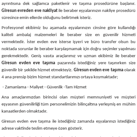
ayrıntısına dek sağlamca paketlenir ve taşıma prosedürüne başlanır.
Giresun
evreden eve nakliyat
ile beraber eşyalarınızın nakliye prosedürü
süresince emin ellerde olduğunu belirtmek isteriz.
Profesyonel ekibimiz bu aşamada eşyalarınızın cinsine göre kullandığı
kaliteli ambalaj malzemeleri ile beraber size en güvenilir hizmeti
vermektedir. İster evden eve isterse işyeri ve büro transfer olsun bu
noktada sorunlar ile beraber karşılaşmamak için doğru seçimler yapılması
gerekmektedir. Geniş vasıta araçlarımız ve uzman ekibimiz ile beraber
Giresun evden eve taşıma
pazarında istediğiniz yere taşınırken size
güvenilir bir şekilde hizmet etmekteyiz.
Giresun
evden eve taşıma
olarak
4 ana prensip bizim hizmet standartlarımızı ortaya koymaktadır;
- Zamanlama - Maliyet - Güvenlik -Tam Hizmet
Ana amaçlarımızdan birincisi olan müşteri memnuniyeti ve müşteri
eşyasının güvenilirliği tüm personelimizin bilinçaltına yerleşmiş en mühim
kanaatlerden olmaktadır.
Giresun evden eve taşıma ile istediğiniz zamanda eşyalarınızı istediğiniz
adrese vaktinde teslim etmeye özen gösterir.