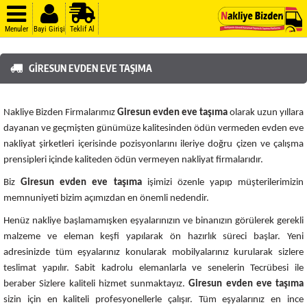
Menuler
Bayi Girişi
Teklif Al
GIRESUN EVDEN EVE TAŞIMA
Nakliye Bizden Firmalarımız
Giresun evden eve taşıma
olarak uzun yıllara
dayanan ve geçmişten günümüze kalitesinden ödün vermeden evden eve
nakliyat şirketleri içerisinde pozisyonlarını ileriye doğru çizen ve çalışma
prensipleri içinde kaliteden ödün vermeyen nakliyat firmalarıdır.
Biz
Giresun
evden eve taşıma
işimizi özenle yapıp müşterilerimizin
memnuniyeti bizim açımızdan en önemli nedendir.
Henüz nakliye başlamamışken eşyalarınızın ve binanızın görülerek gerekli
malzeme ve eleman keşfi yapılarak ön hazırlık süreci başlar. Yeni
adresinizde tüm eşyalarınız konularak mobilyalarınız kurularak sizlere
teslimat yapılır. Sabit kadrolu elemanlarla ve senelerin Tecrübesi ile
beraber Sizlere kaliteli hizmet sunmaktayız.
Giresun evden eve taşıma
sizin için en kaliteli profesyonellerle çalışır. Tüm eşyalarınız en ince