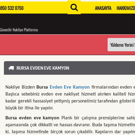
850 532 0750
ANASAYFA
HAKKIMIZ
Güvenilir Nakliye Platformu
BURSA EVDEN EVE KAMYON
Nakliye Bizden
Bursa
Evden Eve Kamyon
firmalarından evden e
Başlıca sebebiniz evden eve nakliyat hizmeti alırken kaliteli hiz
kadar gerekli hassasiyet yetişmiş personelimiz tarafından gösteril
büyük bir itina ile yapılır.
Bursa evden eve kamyon
Planlı bir çalışma prensiplerine sah
aşamasında çok dikkatli ve hassas davranır. Buda taşıma hizmetinin 
ki, taşıma hizmetinde birçok sorun çıkabilir. Kapıların dar yapıl