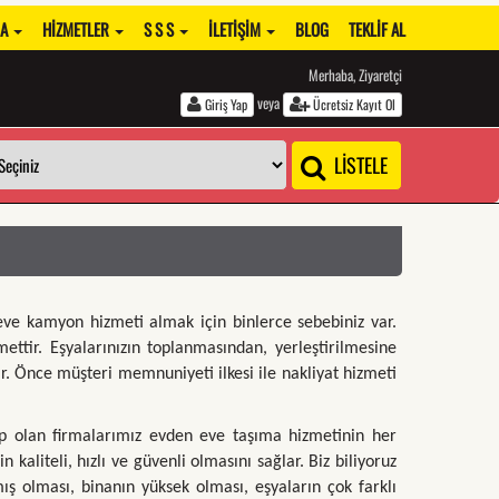
DA
HIZMETLER
S S S
İLETIŞIM
BLOG
TEKLIF AL
Merhaba, Ziyaretçi
veya
Giriş Yap
Ücretsiz Kayıt Ol
LİSTELE
ve kamyon hizmeti almak için binlerce sebebiniz var.
mettir. Eşyalarınızın toplanmasından, yerleştirilmesine
ir. Önce müşteri memnuniyeti ilkesi ile nakliyat hizmeti
ip olan firmalarımız evden eve taşıma hizmetinin her
kaliteli, hızlı ve güvenli olmasını sağlar. Biz biliyoruz
mış olması, binanın yüksek olması, eşyaların çok farklı