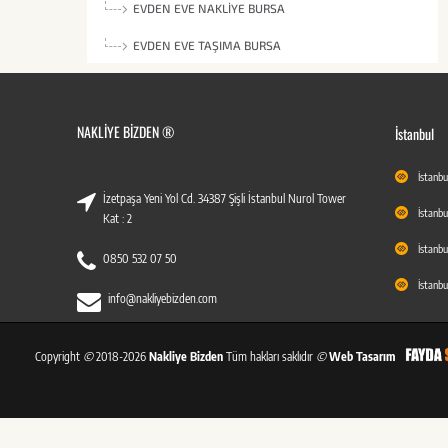
EVDEN EVE NAKLIYE BURSA
EVDEN EVE TAŞIMA BURSA
NAKLIYE BIZDEN ®
İstanbul
İstanbu
İzetpaşa Yeni Yol Cd. 34387 Şişli İstanbul Nurol Tower
İstanbu
Kat : 2
İstanbu
0850 532 07 50
İstanbu
info@nakliyebizden.com
Copyright
©
2018-2026
Nakliye Bizden
Tüm hakları saklıdır
©
Web Tasarım