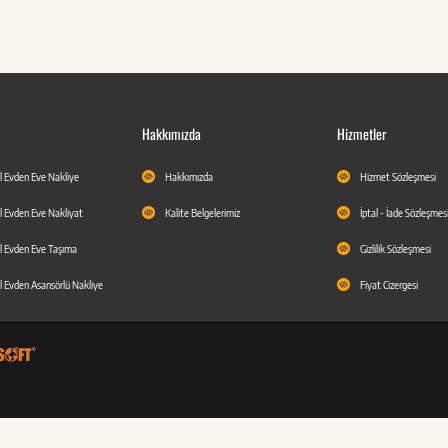
Hakkımızda
Hizmetler
l Evden Eve Nakliye
Hakkımızda
Hizmet Sözleşmesi
l Evden Eve Nakliyat
Kalite Belgelerimiz
İptal - İade Sözleşmes
l Evden Eve Taşıma
Gizlilik Sözleşmesi
l Evden Asansörlü Nakliye
Fiyat Cizergesi