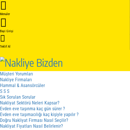
Anasayfa
Hakkımızda
Menuler
Hakkımızda
Kalite Belgelerimiz
Hizmetler
Bayi Girişi
Hizmet Sözleşmesi
İptal - İade Sözleşmesi
Gizlilik Sözleşmesi
Teklif Al
Fiyat cizergesi
Hizmetler
Kampanyalar
Sistem Nasıl Çalışır
Müşteri Yorumları
Nakliye Firmaları
Hammal & Asansörcüler
S S S
Sık Sorulan Sorular
Nakliyat Sektörü Neleri Kapsar?
Evden eve taşınma kaç gün sürer ?
Evden eve taşımacılığı kaç kişiyle yapılır ?
Doğru Nakliyat Firması Nasıl Seçilir?
Nakliyat Fiyatları Nasıl Belirlenir?