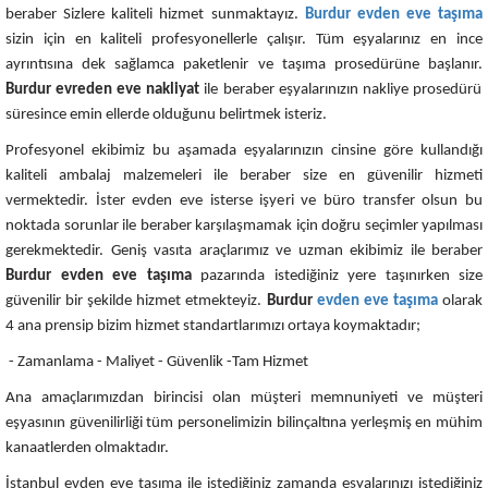
beraber Sizlere kaliteli hizmet sunmaktayız.
Burdur evden eve taşıma
sizin için en kaliteli profesyonellerle çalışır. Tüm eşyalarınız en ince
ayrıntısına dek sağlamca paketlenir ve taşıma prosedürüne başlanır.
Burdur
evreden eve nakliyat
ile beraber eşyalarınızın nakliye prosedürü
süresince emin ellerde olduğunu belirtmek isteriz.
Profesyonel ekibimiz bu aşamada eşyalarınızın cinsine göre kullandığı
kaliteli ambalaj malzemeleri ile beraber size en güvenilir hizmeti
vermektedir. İster evden eve isterse işyeri ve büro transfer olsun bu
noktada sorunlar ile beraber karşılaşmamak için doğru seçimler yapılması
gerekmektedir. Geniş vasıta araçlarımız ve uzman ekibimiz ile beraber
Burdur evden eve taşıma
pazarında istediğiniz yere taşınırken size
güvenilir bir şekilde hizmet etmekteyiz.
Burdur
evden eve taşıma
olarak
4 ana prensip bizim hizmet standartlarımızı ortaya koymaktadır;
- Zamanlama - Maliyet - Güvenlik -Tam Hizmet
Ana amaçlarımızdan birincisi olan müşteri memnuniyeti ve müşteri
eşyasının güvenilirliği tüm personelimizin bilinçaltına yerleşmiş en mühim
kanaatlerden olmaktadır.
İstanbul evden eve taşıma ile istediğiniz zamanda eşyalarınızı istediğiniz