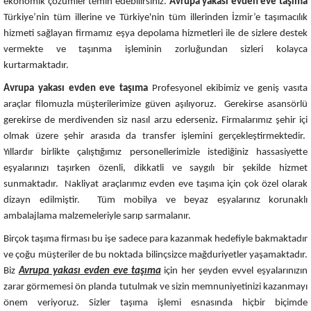
ekonomik çözümler temin edebilirsiniz.
Avrupa yakası evden eve taşıma
Türkiye’nin tüm illerine ve Türkiye'nin tüm illerinden İzmir’e taşımacılık
hizmeti sağlayan firmamız eşya depolama hizmetleri ile de sizlere destek
vermekte ve taşınma işleminin zorluğundan sizleri kolayca
kurtarmaktadır.
Avrupa yakası evden eve taşıma
Profesyonel ekibimiz ve geniş vasıta
araçlar filomuzla müşterilerimize güven aşılıyoruz. Gerekirse asansörlü
gerekirse de merdivenden siz nasıl arzu ederseniz
.
Firmalarımız şehir içi
olmak üzere şehir arasıda da transfer işlemini gerçekleştirmektedir.
Yıllardır birlikte çalıştığımız personellerimizle istediğiniz hassasiyette
eşyalarınızı taşırken özenli, dikkatli ve saygılı bir şekilde hizmet
sunmaktadır. Nakliyat araçlarımız evden eve taşıma için çok özel olarak
dizayn edilmiştir. Tüm mobilya ve beyaz eşyalarınız korunaklı
ambalajlama malzemeleriyle sarıp sarmalanır.
Birçok taşıma firması bu işe sadece para kazanmak hedefiyle bakmaktadır
ve çoğu müşteriler de bu noktada bilinçsizce mağduriyetler yaşamaktadır.
Biz
Avrupa yakası evden eve taşıma
için her şeyden evvel eşyalarınızın
zarar görmemesi ön planda tutulmak ve sizin memnuniyetinizi kazanmayı
önem veriyoruz. Sizler taşıma işlemi esnasında hiçbir biçimde