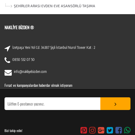
ŞEHIRLER ARASI EVDEN EVE ASANSÖRLÜ TAŞIMA
NAKLIYE BIZDEN ®
İzetpaşa Yeni Yol Cd. 34387 Şişli İstanbul Nurol Tower Kat : 2
0850 532 07 50
info@nakliyebizden.com
Fırsat ve kampanyalardan haberdar olmak istiyorum
Bizi takip edin!