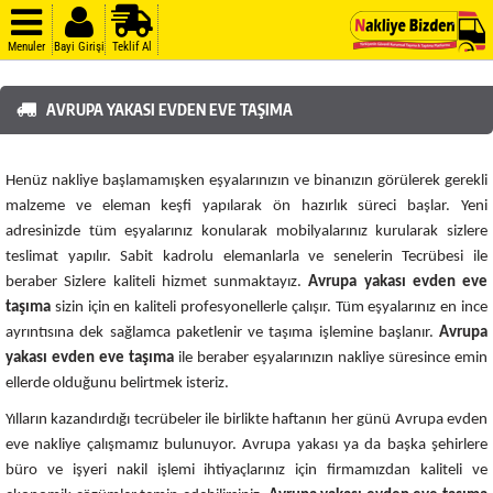
Menuler
Bayi Girişi
Teklif Al
AVRUPA YAKASI EVDEN EVE TAŞIMA
Henüz nakliye başlamamışken eşyalarınızın ve binanızın görülerek gerekli
malzeme ve eleman keşfi yapılarak ön hazırlık süreci başlar. Yeni
adresinizde tüm eşyalarınız konularak mobilyalarınız kurularak sizlere
teslimat yapılır. Sabit kadrolu elemanlarla ve senelerin Tecrübesi ile
beraber Sizlere kaliteli hizmet sunmaktayız.
Avrupa yakası
evden eve
taşıma
sizin için en kaliteli profesyonellerle çalışır. Tüm eşyalarınız en ince
ayrıntısına dek sağlamca paketlenir ve taşıma işlemine başlanır.
Avrupa
yakası evden eve taşıma
ile beraber eşyalarınızın nakliye süresince emin
ellerde olduğunu belirtmek isteriz.
Yılların kazandırdığı tecrübeler ile birlikte haftanın her günü Avrupa evden
eve nakliye çalışmamız bulunuyor. Avrupa yakası ya da başka şehirlere
büro ve işyeri nakil işlemi ihtiyaçlarınız için firmamızdan kaliteli ve