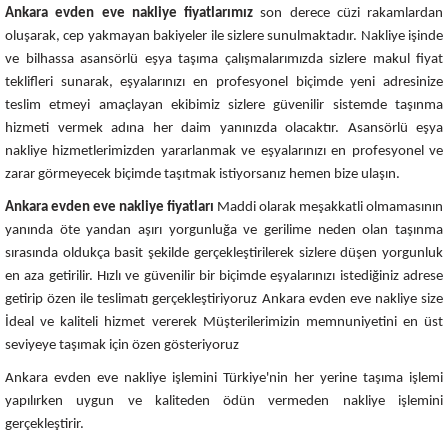
Ankara evden eve nakliye fiyatlarımız
son derece cüzi rakamlardan
oluşarak, cep yakmayan bakiyeler ile sizlere sunulmaktadır. Nakliye işinde
ve bilhassa asansörlü eşya taşıma çalışmalarımızda sizlere makul fiyat
teklifleri sunarak, eşyalarınızı en profesyonel biçimde yeni adresinize
teslim etmeyi amaçlayan ekibimiz sizlere güvenilir sistemde taşınma
hizmeti vermek adına her daim yanınızda olacaktır. Asansörlü eşya
nakliye hizmetlerimizden yararlanmak ve eşyalarınızı en profesyonel ve
zarar görmeyecek biçimde taşıtmak istiyorsanız hemen bize ulaşın.
Ankara evden eve nakliye fiyatları
Maddi olarak meşakkatli olmamasının
yanında öte yandan aşırı yorgunluğa ve gerilime neden olan taşınma
sırasında oldukça basit şekilde gerçekleştirilerek sizlere düşen yorgunluk
en aza getirilir. Hızlı ve güvenilir bir biçimde eşyalarınızı istediğiniz adrese
getirip özen ile teslimatı gerçekleştiriyoruz Ankara evden eve nakliye size
İdeal ve kaliteli hizmet vererek Müşterilerimizin memnuniyetini en üst
seviyeye taşımak için özen gösteriyoruz
Ankara evden eve nakliye işlemini Türkiye'nin her yerine taşıma işlemi
yapılırken uygun ve kaliteden ödün vermeden nakliye işlemini
gerçekleştirir.