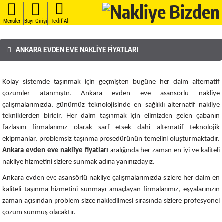
Menuler
Bayi Girişi
Teklif Al
ANKARA EVDEN EVE NAKLIYE FIYATLARI
Kolay sistemde taşınmak için geçmişten bugüne her daim alternatif
çözümler atanmıştır. Ankara evden eve asansörlü nakliye
çalışmalarımızda, günümüz teknolojisinde en sağlıklı alternatif nakliye
tekniklerden biridir. Her daim taşınmak için elimizden gelen çabanın
fazlasını firmalarımız olarak sarf etsek dahi alternatif teknolojik
ekipmanlar, problemsiz taşınma prosedürünün temelini oluşturmaktadır.
Ankara
evden eve nakliye fiyatları
aralığında her zaman en iyi ve kaliteli
nakliye hizmetini sizlere sunmak adına yanınızdayız.
Ankara evden eve asansörlü nakliye çalışmalarımızda sizlere her daim en
kaliteli taşınma hizmetini sunmayı amaçlayan firmalarımız, eşyalarınızın
zaman açısından problem sizce nakledilmesi sırasında sizlere profesyonel
çözüm sunmuş olacaktır.