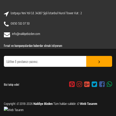
İzetpaşa Yeni Yol Cd. 34387 Şişli İstanbul Nurol Tower Kat : 2
0850 532 07 50
info@nakliyebizden.com
Fırsat ve kampanyalardan haberdar olmak istiyorum
Bizi takip edin!
Copyright
©
2018-2026
Nakliye Bizden
Tüm hakları saklıdır
©
Web Tasarım