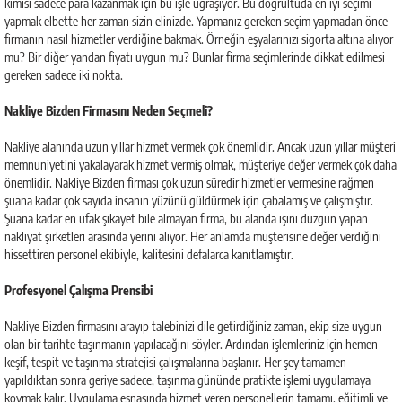
kimisi sadece para kazanmak için bu işle uğraşıyor. Bu doğrultuda en iyi seçimi
yapmak elbette her zaman sizin elinizde. Yapmanız gereken seçim yapmadan önce
firmanın nasıl hizmetler verdiğine bakmak. Örneğin eşyalarınızı sigorta altına alıyor
mu? Bir diğer yandan fiyatı uygun mu? Bunlar firma seçimlerinde dikkat edilmesi
gereken sadece iki nokta.
Nakliye Bizden Firmasını Neden Seçmeli?
Nakliye alanında uzun yıllar hizmet vermek çok önemlidir. Ancak uzun yıllar müşteri
memnuniyetini yakalayarak hizmet vermiş olmak, müşteriye değer vermek çok daha
önemlidir. Nakliye Bizden firması çok uzun süredir hizmetler vermesine rağmen
şuana kadar çok sayıda insanın yüzünü güldürmek için çabalamış ve çalışmıştır.
Şuana kadar en ufak şikayet bile almayan firma, bu alanda işini düzgün yapan
nakliyat şirketleri arasında yerini alıyor. Her anlamda müşterisine değer verdiğini
hissettiren personel ekibiyle, kalitesini defalarca kanıtlamıştır.
Profesyonel Çalışma Prensibi
Nakliye Bizden firmasını arayıp talebinizi dile getirdiğiniz zaman, ekip size uygun
olan bir tarihte taşınmanın yapılacağını söyler. Ardından işlemleriniz için hemen
keşif, tespit ve taşınma stratejisi çalışmalarına başlanır. Her şey tamamen
yapıldıktan sonra geriye sadece, taşınma gününde pratikte işlemi uygulamaya
koymak kalır. Uygulama esnasında hizmet veren personellerin tamamı, eğitimli ve