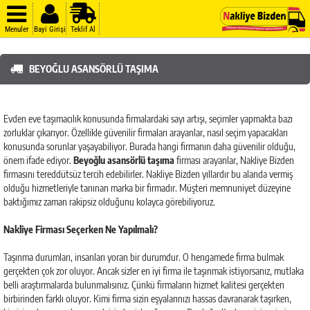
Menuler
Bayi Girişi
Teklif Al
BEYOĞLU ASANSÖRLÜ TAŞIMA
Evden eve taşımacılık konusunda firmalardaki sayı artışı, seçimler yapmakta bazı
zorluklar çıkarıyor. Özellikle güvenilir firmaları arayanlar, nasıl seçim yapacakları
konusunda sorunlar yaşayabiliyor. Burada hangi firmanın daha güvenilir olduğu,
önem ifade ediyor.
Beyoğlu asansörlü taşıma
firması arayanlar, Nakliye Bizden
firmasını tereddütsüz tercih edebilirler. Nakliye Bizden yıllardır bu alanda vermiş
olduğu hizmetleriyle tanınan marka bir firmadır. Müşteri memnuniyet düzeyine
baktığımız zaman rakipsiz olduğunu kolayca görebiliyoruz.
Nakliye Firması Seçerken Ne Yapılmalı?
Taşınma durumları, insanları yoran bir durumdur. O hengamede firma bulmak
gerçekten çok zor oluyor. Ancak sizler en iyi firma ile taşınmak istiyorsanız, mutlaka
belli araştırmalarda bulunmalısınız. Çünkü firmaların hizmet kalitesi gerçekten
birbirinden farklı oluyor. Kimi firma sizin eşyalarınızı hassas davranarak taşırken,