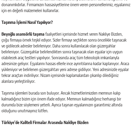
donanımlıdırlar. Firmamızın hassasiyetlerine önem veren personellerimiz, eşyalarınız
için en değerli malzemeleri kullanırlar.
Taşınma İşlemi Nasıl Yapılıyor?
Beyoğlu asansörlü taşıma
faaliyetleri içerisinde hizmet veren Nakliye Bizden,
çoğu firmaya örnek teşkil ediyor. Sizler firmayı seçtikten sonra öncelikle taşınacak
ve gidilecek adresler belirleniyor. Daha sonra kullanılacak olan güzergahlar
belirleniyor. Güzergahlar belirlendikten sonra taşınacak olan eşyalar için uygun
olabilecek araç testleri yapılıyor. Sonrasında araç tüm teknolojik imkanlarıyla
adresinize geliyor. Eşyalarını hassas ellerle ince ayrıntılarına kadar kaplanıyor. Araca
yükleniyor ve belirlenen güzergahtan yeni adrese gidiliyor. Yeni adresinizde eşyalar
tekrar araçtan indiriliyor. Nizam içerisinde kaplamalardan çıkarılıp dilediğiniz
alanlara yerleştiriliyor.
Taşınma işlemleri burada son buluyor. Ancak hizmetlerimizden memnun kalıp
kalmadığınız bizim için önem ifade ediyor. Memnun kalmadığınız herhangi bir
durumda bize söylemeni yeterli. Ayrıca taşınan eşyalarınızın garantimiz altında
olduğunu unutmayınız lütfen.
Türkiye'de Kaliteli Firmalar Arasında Nakliye Bizden