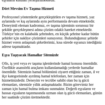
eşyaların kutuları yerleştirilmektedir.
Dört Mevsim Ev Taşıma Hizmeti
Profesyonel yöntemlerle gerçekleştirilen ev taşıma hizmeti, yaz
aylarında ve kış aylarında aynı performansla devam etmektedir.
Deneyimli eleman kadromuz, ev taşıma işleminin sorunsuz bir
şekilde gerçekleşmesi adına çözüm odaklı hareket etmektedir.
Türkiye’nin en kalabalık şehrinden, en küçük şehrine kadar bütün
şehirler için nakliye çözümleri sunuyoruz. Bulunduğunuz şehirde
hizmet veren anlaşmalı şirketlerimiz, kısa sürede eşyanızı istediğiniz
adrese taşımaktadır.
Eşya Taşıyacak Hamallar Sitemizde
Ofis, iş yeri veya ev taşıma işlemlerinde hamal konusu önemlidir.
Özellikle asansörlü araçların kullanılamadığı yerlerde hamallar
önemlidir. Sitemizin hamal bölümünü ziyaret ettiğiniz zaman, il ve
ilçe kategorisinde ayrılmış hamal telefonları, her zaman için
hizmetinizdedir. Deneyim ve tecrübe sahibi olan bu iş gücü
elemanları, sitemizle yıllık anlaşmaktadır. Bizim görevimiz her
zaman için hamal bulma imkanı sunmaktır. Değerli eşyaların ve
hassas eşyaların taşınmasında uzman olan iş gücü elemanları, günün
her saatinde çözüm üretmektedir.