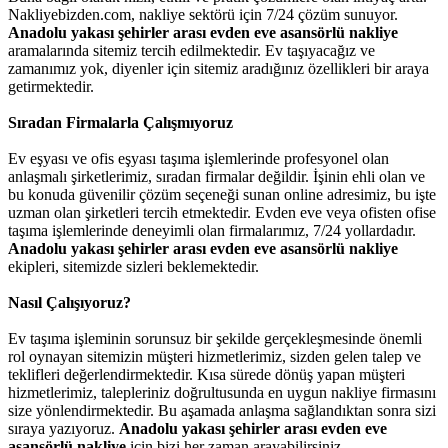
Nakliyebizden.com, nakliye sektörü için 7/24 çözüm sunuyor.
Anadolu yakası şehirler arası evden eve asansörlü nakliye
aramalarında sitemiz tercih edilmektedir. Ev taşıyacağız ve
zamanımız yok, diyenler için sitemiz aradığınız özellikleri bir araya
getirmektedir.
Sıradan Firmalarla Çalışmıyoruz
Ev eşyası ve ofis eşyası taşıma işlemlerinde profesyonel olan
anlaşmalı şirketlerimiz, sıradan firmalar değildir. İşinin ehli olan ve
bu konuda güvenilir çözüm seçeneği sunan online adresimiz, bu işte
uzman olan şirketleri tercih etmektedir. Evden eve veya ofisten ofise
taşıma işlemlerinde deneyimli olan firmalarımız, 7/24 yollardadır.
Anadolu yakası şehirler arası evden eve asansörlü nakliye
ekipleri, sitemizde sizleri beklemektedir.
Nasıl Çalışıyoruz?
Ev taşıma işleminin sorunsuz bir şekilde gerçekleşmesinde önemli
rol oynayan sitemizin müşteri hizmetlerimiz, sizden gelen talep ve
teklifleri değerlendirmektedir. Kısa sürede dönüş yapan müşteri
hizmetlerimiz, talepleriniz doğrultusunda en uygun nakliye firmasını
size yönlendirmektedir. Bu aşamada anlaşma sağlandıktan sonra sizi
sıraya yazıyoruz.
Anadolu yakası şehirler arası evden eve
asansörlü nakliye
için bizi her zaman arayabilirsiniz.