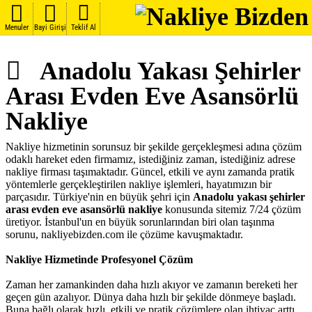
Menuler
Bayi Girişi
Teklif Al
Anadolu Yakası Şehirler
Arası Evden Eve Asansörlü
Nakliye
Nakliye hizmetinin sorunsuz bir şekilde gerçekleşmesi adına çözüm
odaklı hareket eden firmamız, istediğiniz zaman, istediğiniz adrese
nakliye firması taşımaktadır. Güncel, etkili ve aynı zamanda pratik
yöntemlerle gerçekleştirilen nakliye işlemleri, hayatımızın bir
parçasıdır. Türkiye'nin en büyük şehri için
Anadolu yakası şehirler
arası evden eve asansörlü nakliye
konusunda sitemiz 7/24 çözüm
üretiyor. İstanbul'un en büyük sorunlarından biri olan taşınma
sorunu, nakliyebizden.com ile çözüme kavuşmaktadır.
Nakliye Hizmetinde Profesyonel Çözüm
Zaman her zamankinden daha hızlı akıyor ve zamanın bereketi her
geçen gün azalıyor. Dünya daha hızlı bir şekilde dönmeye başladı.
Buna bağlı olarak hızlı, etkili ve pratik çözümlere olan ihtiyaç arttı.