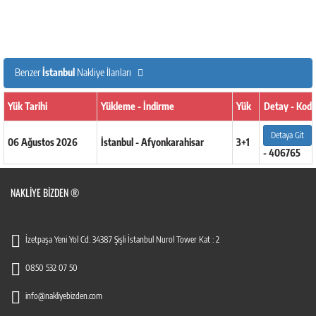
Benzer
İstanbul
Nakliye İlanları
Yük Tarihi
Yükleme - İndirme
Yük
Detay - Kod
Detaya Git
06 Ağustos 2026
İstanbul - Afyonkarahisar
3+1
- 406765
NAKLIYE BIZDEN ®
İzetpaşa Yeni Yol Cd. 34387 Şişli İstanbul Nurol Tower Kat : 2
0850 532 07 50
info@nakliyebizden.com