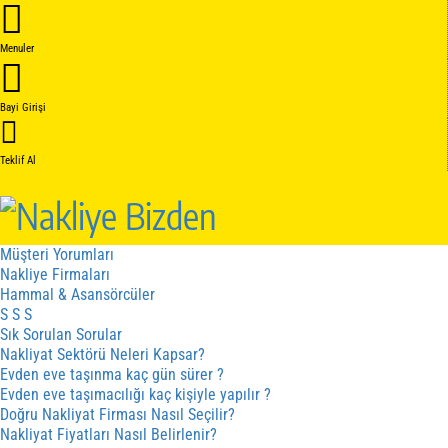
Anasayfa
Hakkımızda
Menuler
Hakkımızda
Kalite Belgelerimiz
Hizmetler
Bayi Girişi
Hizmet Sözleşmesi
İptal - İade Sözleşmesi
Gizlilik Sözleşmesi
Teklif Al
Fiyat cizergesi
Hizmetler
Kampanyalar
Sistem Nasıl Çalışır
Müşteri Yorumları
Nakliye Firmaları
Hammal & Asansörcüler
S S S
Sık Sorulan Sorular
Nakliyat Sektörü Neleri Kapsar?
Evden eve taşınma kaç gün sürer ?
Evden eve taşımacılığı kaç kişiyle yapılır ?
Doğru Nakliyat Firması Nasıl Seçilir?
Nakliyat Fiyatları Nasıl Belirlenir?