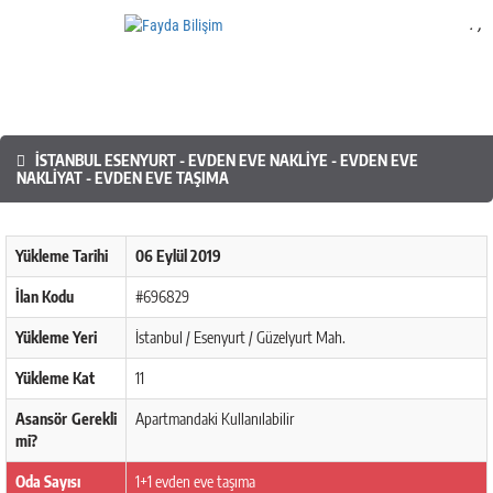
.
,
Mobil Yazılım
İSTANBUL ESENYURT - EVDEN EVE NAKLIYE - EVDEN EVE
NAKLIYAT - EVDEN EVE TAŞIMA
Yükleme Tarihi
06 Eylül 2019
İlan Kodu
#696829
Yükleme Yeri
İstanbul / Esenyurt / Güzelyurt Mah.
Yükleme Kat
11
Asansör Gerekli
Apartmandaki Kullanılabilir
mi?
Oda Sayısı
1+1 evden eve taşıma