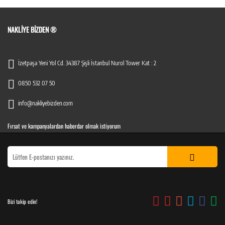
NAKLIYE BIZDEN ®
İzetpaşa Yeni Yol Cd. 34387 Şişli İstanbul Nurol Tower Kat : 2
0850 532 07 50
info@nakliyebizden.com
Fırsat ve kampanyalardan haberdar olmak istiyorum
Bizi takip edin!