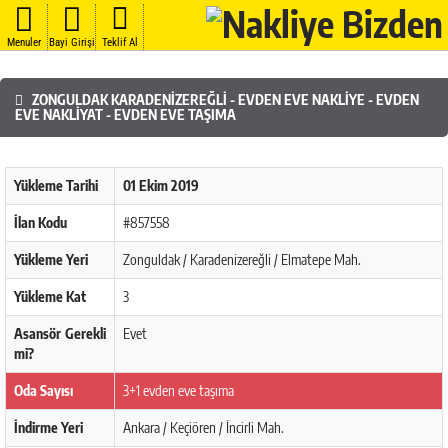
Menuler
Bayi Girişi
Teklif Al
ZONGULDAK KARADENIZEREĞLI - EVDEN EVE NAKLIYE - EVDEN
EVE NAKLIYAT - EVDEN EVE TAŞIMA
Yükleme Tarihi
01 Ekim 2019
İlan Kodu
#857558
Yükleme Yeri
Zonguldak / Karadenizereğli / Elmatepe Mah.
Yükleme Kat
3
Asansör Gerekli
Evet
mi?
Oda Sayısı
3+1 evden eve taşıma
İndirme Yeri
Ankara / Keçiören / İncirli Mah.