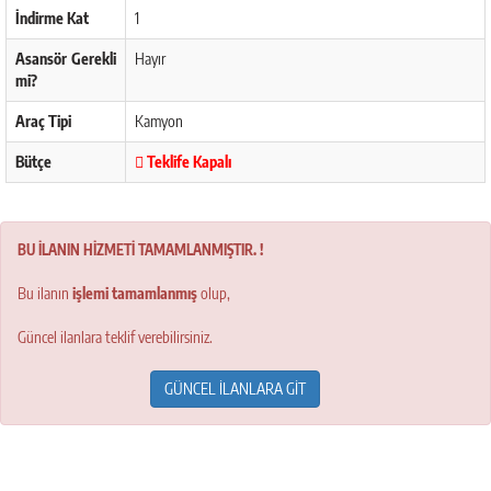
İndirme Kat
1
Asansör Gerekli
Hayır
mi?
Araç Tipi
Kamyon
Bütçe
Teklife Kapalı
BU İLANIN HİZMETİ TAMAMLANMIŞTIR. !
Bu ilanın
işlemi tamamlanmış
olup,
Güncel ilanlara teklif verebilirsiniz.
GÜNCEL İLANLARA GİT