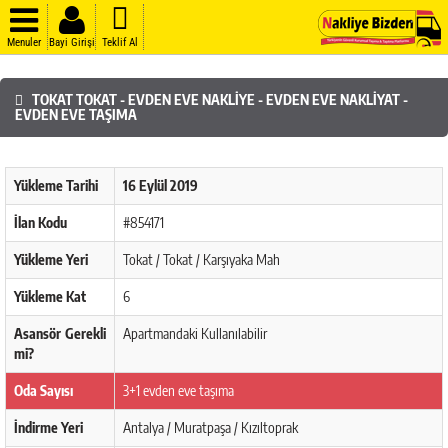
Menuler
Bayi Girişi
Teklif Al
TOKAT TOKAT - EVDEN EVE NAKLIYE - EVDEN EVE NAKLIYAT -
EVDEN EVE TAŞIMA
Yükleme Tarihi
16 Eylül 2019
İlan Kodu
#854171
Yükleme Yeri
Tokat / Tokat / Karşıyaka Mah
Yükleme Kat
6
Asansör Gerekli
Apartmandaki Kullanılabilir
mi?
Oda Sayısı
3+1 evden eve taşıma
İndirme Yeri
Antalya / Muratpaşa / Kızıltoprak