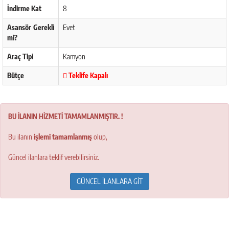
İndirme Kat
8
Asansör Gerekli
Evet
mi?
Araç Tipi
Kamyon
Bütçe
Teklife Kapalı
BU İLANIN HİZMETİ TAMAMLANMIŞTIR. !
Bu ilanın
işlemi tamamlanmış
olup,
Güncel ilanlara teklif verebilirsiniz.
GÜNCEL İLANLARA GİT