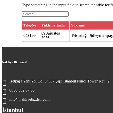
Type something in the input field to search the table for f
TalepNo
Yükleme Tarihi
Yükleme
09 Ağustos
653199
Tekirdağ - Süleymanpaş
2026
Nakliye Bizden ®
İzetpaşa Yeni Yol Cd. 34387 Şişli İstanbul Nurol Tower Kat : 2
0850 532 07 50
info@nakliyebizden.com
İstanbul