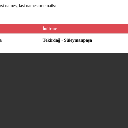
irst names, last names or emails:
İndirme
a
Tekirdağ - Süleymanpaşa