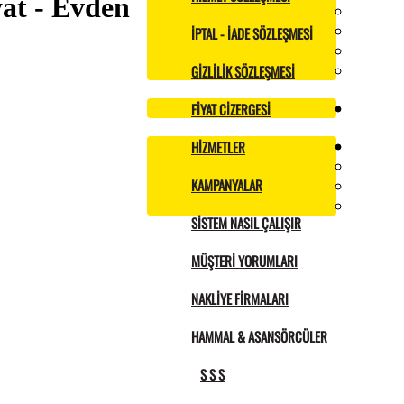
at - Evden
İPTAL - İADE SÖZLEŞMESI
GIZLILIK SÖZLEŞMESI
FIYAT CIZERGESI
HIZMETLER
KAMPANYALAR
SISTEM NASIL ÇALIŞIR
MÜŞTERI YORUMLARI
NAKLIYE FIRMALARI
HAMMAL & ASANSÖRCÜLER
S S S