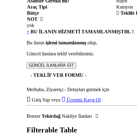
Asansör Gerekli mi?
Hayır
Araç Tipi
Kamyon
Bütçe
Teklife
NOT
yok
×
BU İLANIN HİZMETİ TAMAMLANMIŞTIR. !
Bu ilanın
işlemi tamamlanmış
olup,
Güncel ilanlara teklif verebilirsiniz.
GÜNCEL İLANLARA GİT
- TEKLİF VER FORMU -
Merhaba, Ziyaretçi - Detayları görmek için
Giriş Yap
veya
Ücretsiz Kayıt Ol
Benzer
Tekirdağ
Nakliye İlanları
Filterable Table