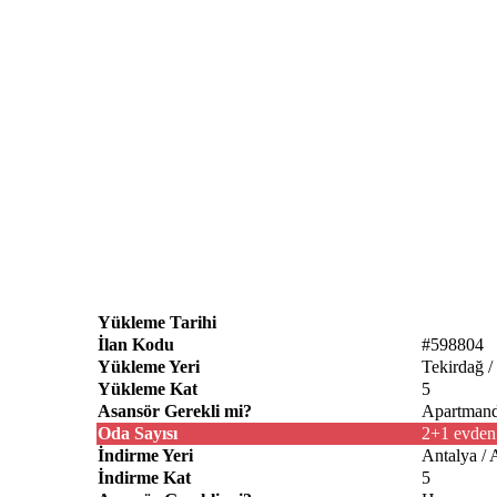
Yükleme Tarihi
İlan Kodu
#598804
Yükleme Yeri
Tekirdağ /
Yükleme Kat
5
Asansör Gerekli mi?
Apartmanda
Oda Sayısı
2+1 evden
İndirme Yeri
Antalya / 
İndirme Kat
5