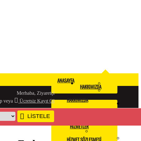
ANASAYFA
HAKKIMIZDA
Merhaba, Ziyaretçi
HAKKIMIZDA
p
veya
Ücretsiz Kayıt Ol
KALITE BELGELERIMIZ
LİSTELE
HIZMETLER
HIZMET SÖZLEŞMESI