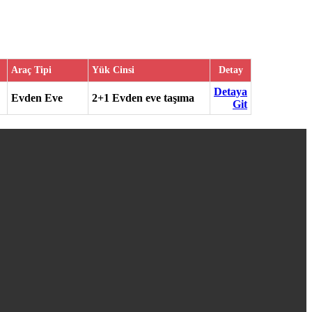
Araç Tipi
Yük Cinsi
Detay
Detaya
Evden Eve
2+1 Evden eve taşıma
Git