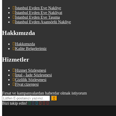
İstanbul Evden Eve Nakliye
İstanbul Evden Eve Nakliyat
İstanbul Evden Eve Taşıma
İstanbul Evden Asansörlü Nakliye
Hakkımızda
Hakkımızda
Kalite Belgelerimiz
Hizmetler
Hizmet Sözleşmesi
İptal - İade Sözleşmesi
Gizlilik Sözleşmesi
Fiyat cizergesi
Fırsat ve kampanyalardan haberdar olmak istiyorum
Bizi takip edin!