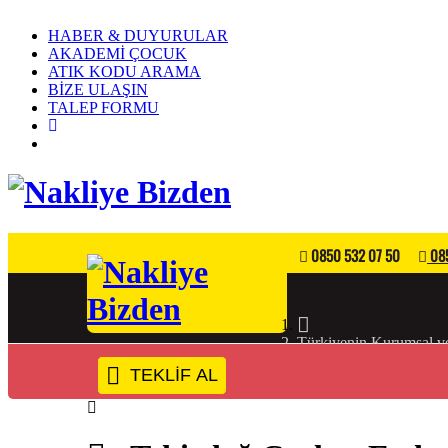
HABER & DUYURULAR
AKADEMİ ÇOCUK
ATIK KODU ARAMA
BİZE ULAŞIN
TALEP FORMU
0850 532 07 50
085
Türkiyenin Kurumsal ve
TEKLİF AL