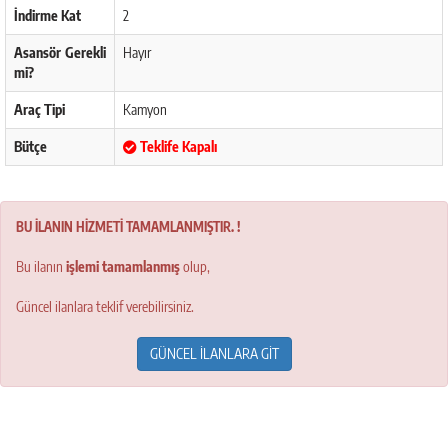
İndirme Kat
2
Asansör Gerekli
Hayır
mi?
Araç Tipi
Kamyon
Bütçe
Teklife Kapalı
BU İLANIN HİZMETİ TAMAMLANMIŞTIR. !
Bu ilanın
işlemi tamamlanmış
olup,
Güncel ilanlara teklif verebilirsiniz.
GÜNCEL İLANLARA GİT