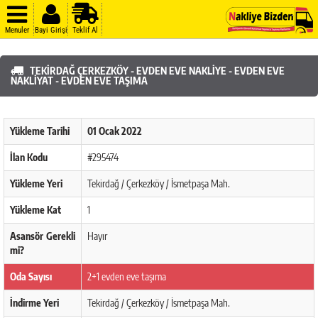
Menuler
Bayi Girişi
Teklif Al
TEKIRDAĞ ÇERKEZKÖY - EVDEN EVE NAKLIYE - EVDEN EVE
NAKLIYAT - EVDEN EVE TAŞIMA
Yükleme Tarihi
01 Ocak 2022
İlan Kodu
#295474
Yükleme Yeri
Tekirdağ / Çerkezköy / İsmetpaşa Mah.
Yükleme Kat
1
Asansör Gerekli
Hayır
mi?
Oda Sayısı
2+1 evden eve taşıma
İndirme Yeri
Tekirdağ / Çerkezköy / İsmetpaşa Mah.