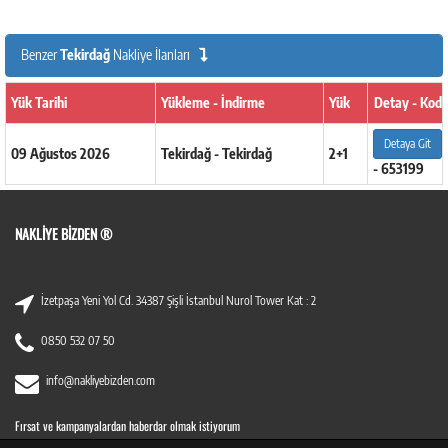
Benzer
Tekirdağ
Nakliye İlanları
Yük Tarihi
Yükleme - İndirme
Yük
Detay - Kod
Detaya Git
09 Ağustos 2026
Tekirdağ - Tekirdağ
2+1
- 653199
NAKLIYE BIZDEN ®
İzetpaşa Yeni Yol Cd. 34387 Şişli İstanbul Nurol Tower Kat : 2
0850 532 07 50
info@nakliyebizden.com
Fırsat ve kampanyalardan haberdar olmak istiyorum