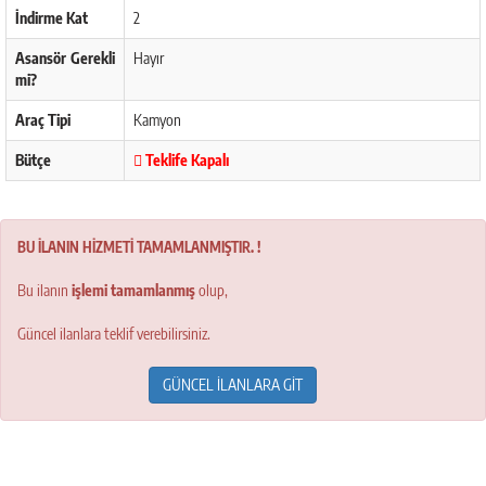
İndirme Kat
2
Asansör Gerekli
Hayır
mi?
Araç Tipi
Kamyon
Bütçe
Teklife Kapalı
BU İLANIN HİZMETİ TAMAMLANMIŞTIR. !
Bu ilanın
işlemi tamamlanmış
olup,
Güncel ilanlara teklif verebilirsiniz.
GÜNCEL İLANLARA GİT