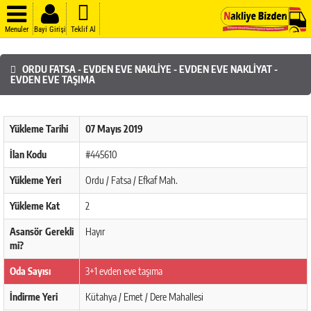
Menuler
Bayi Girişi
Teklif Al
ORDU FATSA - EVDEN EVE NAKLIYE - EVDEN EVE NAKLIYAT -
EVDEN EVE TAŞIMA
Yükleme Tarihi
07 Mayıs 2019
İlan Kodu
#445610
Yükleme Yeri
Ordu / Fatsa / Efkaf Mah.
Yükleme Kat
2
Asansör Gerekli
Hayır
mi?
Oda Sayısı
3+1 evden eve taşıma
İndirme Yeri
Kütahya / Emet / Dere Mahallesi