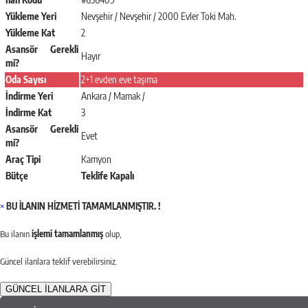
Yükleme Yeri
Nevşehir / Nevşehir / 2000 Evler Toki Mah.
Yükleme Kat
2
Asansör Gerekli
Hayır
mi?
Oda Sayısı
2+1 evden eve taşıma
İndirme Yeri
Ankara / Mamak /
İndirme Kat
3
Asansör Gerekli
Evet
mi?
Araç Tipi
Kamyon
Bütçe
Teklife Kapalı
×
BU İLANIN HİZMETİ TAMAMLANMIŞTIR. !
Bu ilanın
işlemi tamamlanmış
olup,
Güncel ilanlara teklif verebilirsiniz.
GÜNCEL İLANLARA GİT