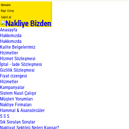
Menuler
Bayi Girişi
Teklif Al
Anasayfa
Hakkımızda
Hakkımızda
Kalite Belgelerimiz
Hizmetler
Hizmet Sözleşmesi
İptal - İade Sözleşmesi
Gizlilik Sözleşmesi
Fiyat cizergesi
Hizmetler
Kampanyalar
Sistem Nasıl Çalışır
Müşteri Yorumları
Nakliye Firmaları
Hammal & Asansörcüler
S S S
Sık Sorulan Sorular
Nakliyat Sektörü Neleri Kapsar?