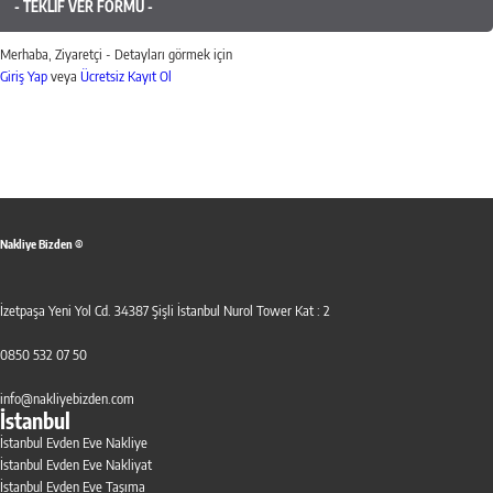
- TEKLİF VER FORMU -
Merhaba, Ziyaretçi - Detayları görmek için
Giriş Yap
veya
Ücretsiz Kayıt Ol
Nakliye Bizden ®
İzetpaşa Yeni Yol Cd. 34387 Şişli İstanbul Nurol Tower Kat : 2
0850 532 07 50
info@nakliyebizden.com
İstanbul
İstanbul Evden Eve Nakliye
İstanbul Evden Eve Nakliyat
İstanbul Evden Eve Taşıma