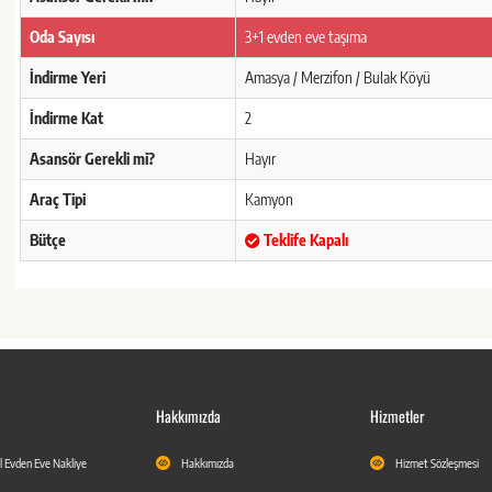
Oda Sayısı
3+1 evden eve taşıma
İndirme Yeri
Amasya / Merzifon / Bulak Köyü
İndirme Kat
2
Asansör Gerekli mi?
Hayır
Araç Tipi
Kamyon
Bütçe
Teklife Kapalı
Hakkımızda
Hizmetler
l Evden Eve Nakliye
Hakkımızda
Hizmet Sözleşmesi