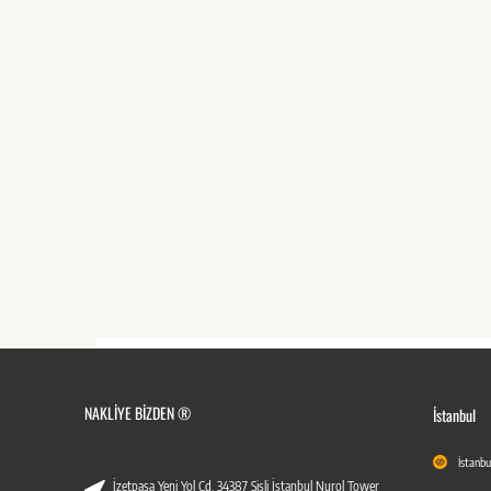
NAKLIYE BIZDEN ®
İstanbul
İstanbu
İzetpaşa Yeni Yol Cd. 34387 Şişli İstanbul Nurol Tower