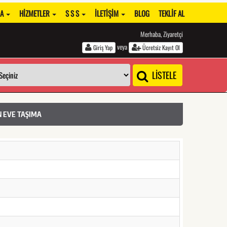
DA
HIZMETLER
S S S
İLETIŞIM
BLOG
TEKLIF AL
Merhaba, Ziyaretçi
veya
Giriş Yap
Ücretsiz Kayıt Ol
LİSTELE
N EVE TAŞIMA