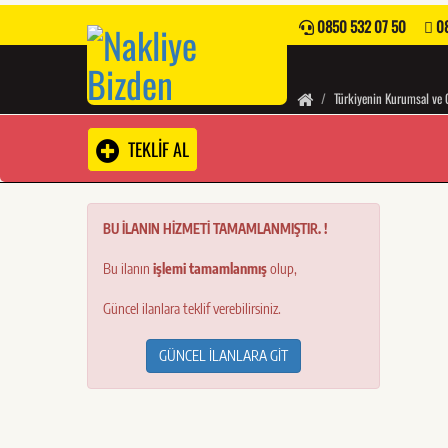
0850 532 07 50
08
Türkiyenin Kurumsal ve 
TEKLİF AL
BU İLANIN HİZMETİ TAMAMLANMIŞTIR. !
Bu ilanın
işlemi tamamlanmış
olup,
Güncel ilanlara teklif verebilirsiniz.
GÜNCEL İLANLARA GİT