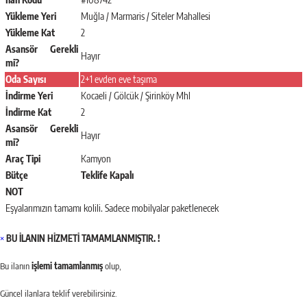
Yükleme Yeri
Muğla / Marmaris / Siteler Mahallesi
Yükleme Kat
2
Asansör Gerekli
Hayır
mi?
Oda Sayısı
2+1 evden eve taşıma
İndirme Yeri
Kocaeli / Gölcük / Şirinköy Mhl
İndirme Kat
2
Asansör Gerekli
Hayır
mi?
Araç Tipi
Kamyon
Bütçe
Teklife Kapalı
NOT
Eşyalarımızın tamamı kolili. Sadece mobilyalar paketlenecek
×
BU İLANIN HİZMETİ TAMAMLANMIŞTIR. !
Bu ilanın
işlemi tamamlanmış
olup,
Güncel ilanlara teklif verebilirsiniz.