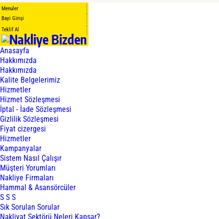
Menuler
Bayi Girişi
Teklif Al
Anasayfa
Hakkımızda
Hakkımızda
Kalite Belgelerimiz
Hizmetler
Hizmet Sözleşmesi
İptal - İade Sözleşmesi
Gizlilik Sözleşmesi
Fiyat cizergesi
Hizmetler
Kampanyalar
Sistem Nasıl Çalışır
Müşteri Yorumları
Nakliye Firmaları
Hammal & Asansörcüler
S S S
Sık Sorulan Sorular
Nakliyat Sektörü Neleri Kapsar?