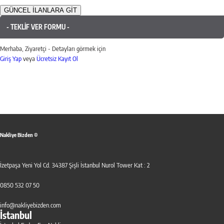
GÜNCEL İLANLARA GİT
- TEKLİF VER FORMU -
Merhaba, Ziyaretçi - Detayları görmek için
Giriş Yap
veya
Ücretsiz Kayıt Ol
Nakliye Bizden ®
İzetpaşa Yeni Yol Cd. 34387 Şişli İstanbul Nurol Tower Kat : 2
0850 532 07 50
info@nakliyebizden.com
İstanbul