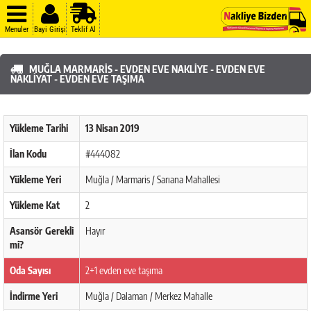
Menuler
Bayi Girişi
Teklif Al
MUĞLA MARMARIS - EVDEN EVE NAKLIYE - EVDEN EVE
NAKLIYAT - EVDEN EVE TAŞIMA
Yükleme Tarihi
13 Nisan 2019
İlan Kodu
#444082
Yükleme Yeri
Muğla / Marmaris / Sarıana Mahallesi
Yükleme Kat
2
Asansör Gerekli
Hayır
mi?
Oda Sayısı
2+1 evden eve taşıma
İndirme Yeri
Muğla / Dalaman / Merkez Mahalle