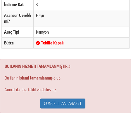
İndirme Kat
3
Asansör Gerekli
Hayır
mi?
Araç Tipi
Kamyon
Bütçe
Teklife Kapalı
BU İLANIN HİZMETİ TAMAMLANMIŞTIR. !
Bu ilanın
işlemi tamamlanmış
olup,
Güncel ilanlara teklif verebilirsiniz.
GÜNCEL İLANLARA GİT