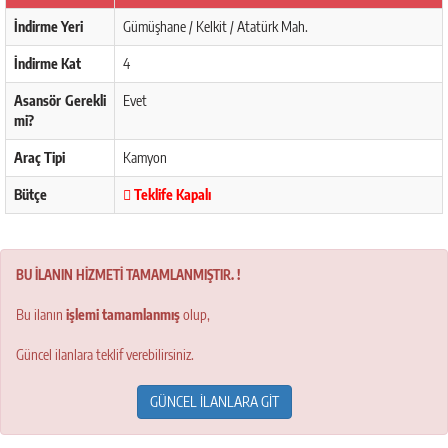
İndirme Yeri
Gümüşhane / Kelkit / Atatürk Mah.
İndirme Kat
4
Asansör Gerekli
Evet
mi?
Araç Tipi
Kamyon
Bütçe
Teklife Kapalı
BU İLANIN HİZMETİ TAMAMLANMIŞTIR. !
Bu ilanın
işlemi tamamlanmış
olup,
Güncel ilanlara teklif verebilirsiniz.
GÜNCEL İLANLARA GİT