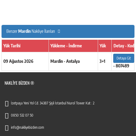
Benzer
Mardin
Nakliye İlanları
Yük Tarihi
Yükleme - İndirme
Yük
Detay - Kod
Detaya Git
09 Ağustos 2026
Mardin - Antalya
3+1
- 807489
NAKLIYE BIZDEN ®
İzetpaşa Yeni Yol Cd. 34387 Şişli İstanbul Nurol Tower Kat : 2
0850 532 07 50
info@nakliyebizden.com