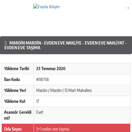
.
,
Mobil Yazılım
MARDIN MARDIN - EVDEN EVE NAKLIYE - EVDEN EVE NAKLIYAT -
EVDEN EVE TAŞIMA
Yükleme Tarihi
23 Temmuz 2020
İlan Kodu
#118758
Yükleme Yeri
Mardin / Mardin / 13 Mart Mahallesi
Yükleme Kat
17
Asansör Gerekli
Evet
mi?
Oda Sayısı
3+1 evden eve taşıma