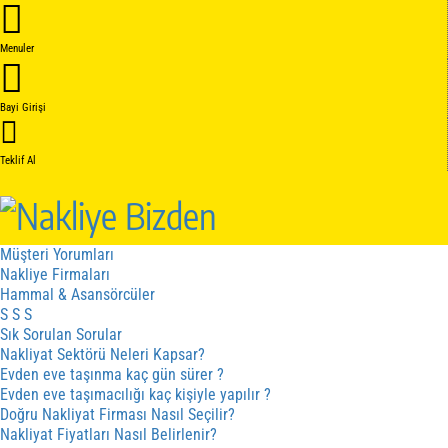
Anasayfa
Hakkımızda
Menuler
Hakkımızda
Kalite Belgelerimiz
Hizmetler
Bayi Girişi
Hizmet Sözleşmesi
İptal - İade Sözleşmesi
Gizlilik Sözleşmesi
Teklif Al
Fiyat cizergesi
Hizmetler
Kampanyalar
Sistem Nasıl Çalışır
Müşteri Yorumları
Nakliye Firmaları
Hammal & Asansörcüler
S S S
Sık Sorulan Sorular
Nakliyat Sektörü Neleri Kapsar?
Evden eve taşınma kaç gün sürer ?
Evden eve taşımacılığı kaç kişiyle yapılır ?
Doğru Nakliyat Firması Nasıl Seçilir?
Nakliyat Fiyatları Nasıl Belirlenir?