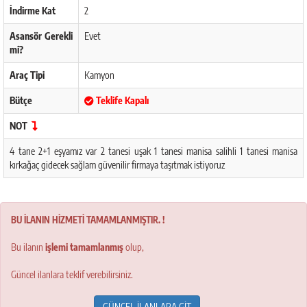
İndirme Kat
2
Asansör Gerekli
Evet
mi?
Araç Tipi
Kamyon
Bütçe
Teklife Kapalı
NOT
4 tane 2+1 eşyamız var 2 tanesi uşak 1 tanesi manisa salihli 1 tanesi manisa
kırkağaç gidecek sağlam güvenilir firmaya taşıtmak istiyoruz
BU İLANIN HİZMETİ TAMAMLANMIŞTIR. !
Bu ilanın
işlemi tamamlanmış
olup,
Güncel ilanlara teklif verebilirsiniz.
GÜNCEL İLANLARA GİT