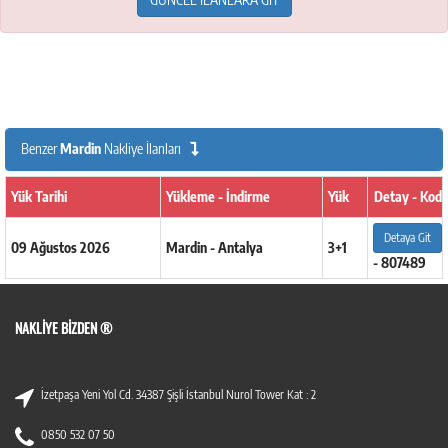
Benzer
Mardin
Nakliye İlanları
Yük Tarihi
Yükleme - İndirme
Yük
Detay - Kod
Detaya Git
09 Ağustos 2026
Mardin - Antalya
3+1
- 807489
NAKLIYE BIZDEN ®
İzetpaşa Yeni Yol Cd. 34387 Şişli İstanbul Nurol Tower Kat : 2
0850 532 07 50