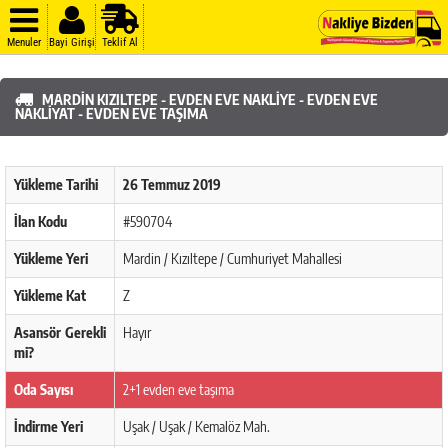
Menuler
Bayi Girişi
Teklif Al
MARDIN KIZILTEPE - EVDEN EVE NAKLIYE - EVDEN EVE
NAKLIYAT - EVDEN EVE TAŞIMA
Yükleme Tarihi
26 Temmuz 2019
İlan Kodu
#590704
Yükleme Yeri
Mardin / Kızıltepe / Cumhuriyet Mahallesi
Yükleme Kat
Z
Asansör Gerekli
Hayır
mi?
Oda Sayısı
2+1 evden eve taşıma
İndirme Yeri
Uşak / Uşak / Kemalöz Mah.