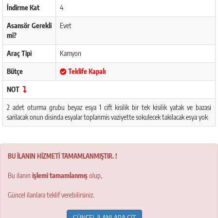
İndirme Kat
4
Asansör Gerekli
Evet
mi?
Araç Tipi
Kamyon
Bütçe
Teklife Kapalı
NOT
2 adet oturma grubu beyaz esya 1 cift kisilik bir tek kisilik yatak ve bazasi
sarilacak onun disinda esyalar toplanmis vaziyette sokulecek takilacak esya yok
BU İLANIN HİZMETİ TAMAMLANMIŞTIR. !
Bu ilanın
işlemi tamamlanmış
olup,
Güncel ilanlara teklif verebilirsiniz.
GÜNCEL İLANLARA GİT