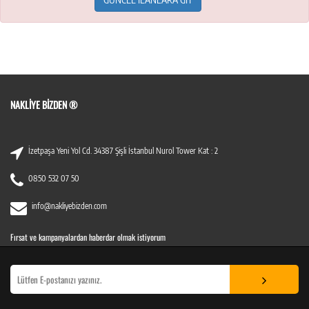
NAKLIYE BIZDEN ®
İzetpaşa Yeni Yol Cd. 34387 Şişli İstanbul Nurol Tower Kat : 2
0850 532 07 50
info@nakliyebizden.com
Fırsat ve kampanyalardan haberdar olmak istiyorum