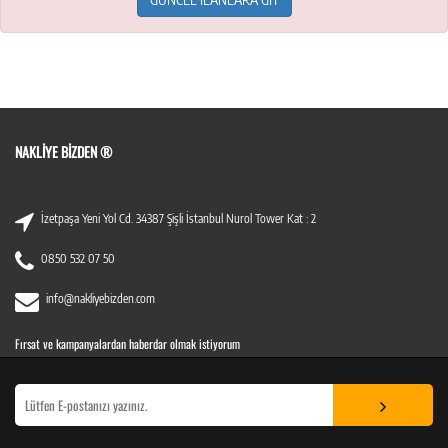
NAKLIYE BIZDEN ®
İzetpaşa Yeni Yol Cd. 34387 Şişli İstanbul Nurol Tower Kat : 2
0850 532 07 50
info@nakliyebizden.com
Fırsat ve kampanyalardan haberdar olmak istiyorum