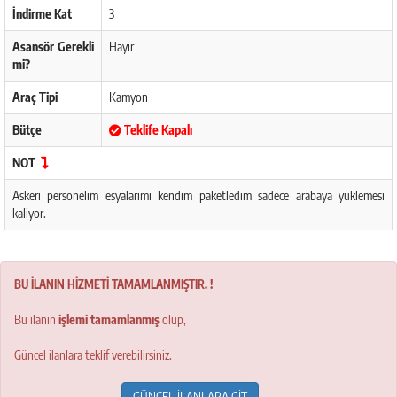
İndirme Kat
3
Asansör Gerekli
Hayır
mi?
Araç Tipi
Kamyon
Bütçe
Teklife Kapalı
NOT
Askeri personelim esyalarimi kendim paketledim sadece arabaya yuklemesi
kaliyor.
BU İLANIN HİZMETİ TAMAMLANMIŞTIR. !
Bu ilanın
işlemi tamamlanmış
olup,
Güncel ilanlara teklif verebilirsiniz.
GÜNCEL İLANLARA GİT