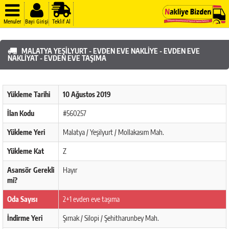
Menuler
Bayi Girişi
Teklif Al
MALATYA YEŞILYURT - EVDEN EVE NAKLIYE - EVDEN EVE
NAKLIYAT - EVDEN EVE TAŞIMA
Yükleme Tarihi
10 Ağustos 2019
İlan Kodu
#560257
Yükleme Yeri
Malatya / Yeşilyurt / Mollakasım Mah.
Yükleme Kat
Z
Asansör Gerekli
Hayır
mi?
Oda Sayısı
2+1 evden eve taşıma
İndirme Yeri
Şırnak / Silopi / Şehitharunbey Mah.