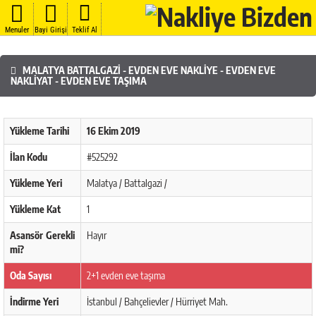
Menuler
Bayi Girişi
Teklif Al
MALATYA BATTALGAZI - EVDEN EVE NAKLIYE - EVDEN EVE
NAKLIYAT - EVDEN EVE TAŞIMA
Yükleme Tarihi
16 Ekim 2019
İlan Kodu
#525292
Yükleme Yeri
Malatya / Battalgazi /
Yükleme Kat
1
Asansör Gerekli
Hayır
mi?
Oda Sayısı
2+1 evden eve taşıma
İndirme Yeri
İstanbul / Bahçelievler / Hürriyet Mah.