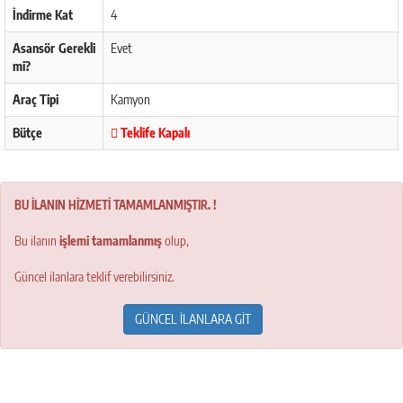
İndirme Kat
4
Asansör Gerekli
Evet
mi?
Araç Tipi
Kamyon
Bütçe
Teklife Kapalı
BU İLANIN HİZMETİ TAMAMLANMIŞTIR. !
Bu ilanın
işlemi tamamlanmış
olup,
Güncel ilanlara teklif verebilirsiniz.
GÜNCEL İLANLARA GİT