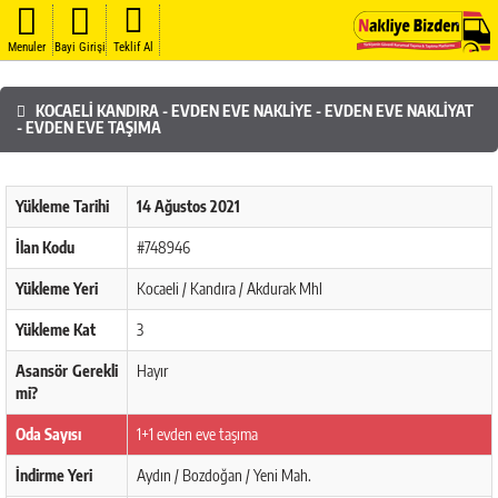
Menuler
Bayi Girişi
Teklif Al
KOCAELI KANDIRA - EVDEN EVE NAKLIYE - EVDEN EVE NAKLIYAT
- EVDEN EVE TAŞIMA
Yükleme Tarihi
14 Ağustos 2021
İlan Kodu
#748946
Yükleme Yeri
Kocaeli / Kandıra / Akdurak Mhl
Yükleme Kat
3
Asansör Gerekli
Hayır
mi?
Oda Sayısı
1+1 evden eve taşıma
İndirme Yeri
Aydın / Bozdoğan / Yeni Mah.