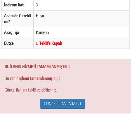
İndirme Kat
3
Asansör Gerekli
Hayır
mi?
Araç Tipi
Kamyon
Bütçe
Teklife Kapalı
BU İLANIN HİZMETİ TAMAMLANMIŞTIR. !
Bu ilanın
işlemi tamamlanmış
olup,
Güncel ilanlara teklif verebilirsiniz.
GÜNCEL İLANLARA GİT