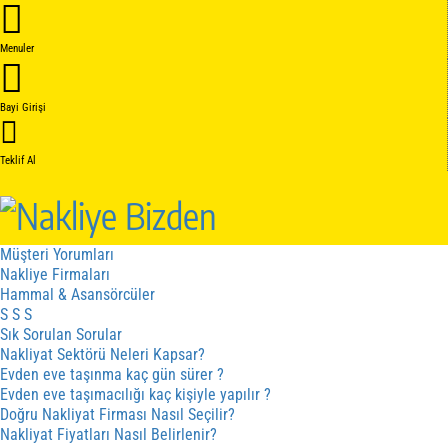
Anasayfa
Hakkımızda
Menuler
Hakkımızda
Kalite Belgelerimiz
Hizmetler
Bayi Girişi
Hizmet Sözleşmesi
İptal - İade Sözleşmesi
Gizlilik Sözleşmesi
Teklif Al
Fiyat cizergesi
Hizmetler
Kampanyalar
Sistem Nasıl Çalışır
Müşteri Yorumları
Nakliye Firmaları
Hammal & Asansörcüler
S S S
Sık Sorulan Sorular
Nakliyat Sektörü Neleri Kapsar?
Evden eve taşınma kaç gün sürer ?
Evden eve taşımacılığı kaç kişiyle yapılır ?
Doğru Nakliyat Firması Nasıl Seçilir?
Nakliyat Fiyatları Nasıl Belirlenir?