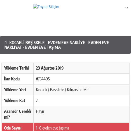
.
,
Mobil Yazılım
KOCAELI BAŞISKELE - EVDEN EVE NAKLIYE - EVDEN EVE
NAKLIYAT - EVDEN EVE TAŞIMA
Yükleme Tarihi
23 Ağustos 2019
İlan Kodu
#734405
Yükleme Yeri
Kocaeli / Başiskele / Kılıçarslan Mhl
Yükleme Kat
2
Asansör Gerekli
Hayır
mi?
Oda Sayısı
1+0 evden eve taşıma