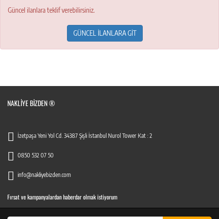
Güncel ilanlara teklif verebilirsiniz.
GÜNCEL İLANLARA GİT
NAKLIYE BIZDEN ®
İzetpaşa Yeni Yol Cd. 34387 Şişli İstanbul Nurol Tower Kat : 2
0850 532 07 50
info@nakliyebizden.com
Fırsat ve kampanyalardan haberdar olmak istiyorum