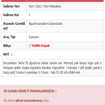
İndirme Yeri
Siirt / Siirt / Yeni Mahallesi
İndirme Kat
1
Asansör Gerekli
Apartmandaki Kullanılabilir
mi?
Araç Tipi
Kamyon
Bütçe
Teklife Kapalı
NOT
Kocaeliden Siirte 15 ağustosa kadar sürem var. Montaj yok beyaz eşya yok o
bölgeye giden başka eşyalarla beraber taşınabilir. 1 kanepe 1 çift kişilik yatak (
baza yok) 1 masa 4 sandalye 3-5 hurç - halı 25-30 irili ufaklı koli
BU İLANIN HİZMETİ TAMAMLANMIŞTIR. !
Bu ilanın
işlemi tamamlanmış
olup,