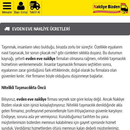
Menuler
Bayi Girişi
Teklif Al
EVDEN EVE NAKLIYE ÜCRETLERI
Taşınmak, insanların sıkıcı bulduğu, birazda zorlu bir süreçtir. Özellikle eşyalarım
nasıl taşınacak, bir sorun çıkacak mı? gibi cümleleri sıklıkla duyarız. Bu durumun
kaynağı, yeterli
evden eve nakliye
firmaları olmasına rağmen, nitelikli taşımacılık
hizmetinin verilememesidir. İnsanlar taşımacılık firmasını seçtikten sonra,
eşyalarının zarar gördüğünü fark ettiklerinde, doğal olarak bu firmalara olan
güvenleri kırılır. Her firmanın böyle olduğunu düşünmeye başlarlar.
Nitelikli Taşımacılıkta Öncü
Biliyoruz,
evden eve nakliye
firması seçmek size göre kolay değil. Ancak Nakliye
Bizden olarak sizin işinizi kolaylaştırıyoruz. Nitelikli taşımacılık denildiğinde akla
gelen firmamız, profesyonel personelleriyle tüm ihtiyaçlarınızı güvenle karşılıyor.
Endişeye, soruna asla yer vermiyoruz. Kurulduğumuz tarihten bu yana
müşterilerimizin bizlerden memnun kalabilmesi için gayret içerisinde hizmet
sunduk. Verdiğimiz hizmetlerden ötürü memnun kalan değerli müşterilerimiz,