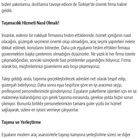
bizleri yakınlarına, dostlarına tavsiye edince de Türkiye'de önemli firma haline
geldik.
Taşımacılık Hizmeti Nasıl Olmalı?
İnsanlar, evlerini bir nakliyat firmasına teslim ettiklerinde, hizmet içeriğinin nasıl
olacağını, güzergah seçiminin önemli olup olmadığını, araç seçimi yapılırken nelere
dikkat edilmeli, konularını bilmezler. Daha çok eşyalarını teslim ettikleri firmaya
güvenmekten başka çarelerinin olmadığını düşünürler. Ne yazık ki her firma özenle
çalışmadığından, sonraki süreçlerde bazı problemler yaşandığını biliyoruz. Firma
olarak biz, müşterilerimizi güvenlerini asla boşa çıkarmıyoruz.
Talep geldiği anda, taşınma gerçekleştirilecek adresleri net olarak tespit edip,
güzergah belirliyoruz. Daha sonra eşya tespitine göre en iyi aracımızı seçip,
profesyonel personellerimizle gönderiyoruz. Eşyaların paketleme işlemleri için en iyi
malzemeyi kullandığımız için gerek taşınma esnasında, gerekse yolda hiçbir sorun
çıkmıyor. Bununla birlikte personellerimizin tamamı güler yüzlü bir hizmet
sağlayarak, sizlere en iyisini vermeye çalışıyorlar.
Taşıma ve Yerleştirme
Eşyaların modern araç asansörlerle taşınıp kamyona yerleştirilme süreci ve diğer