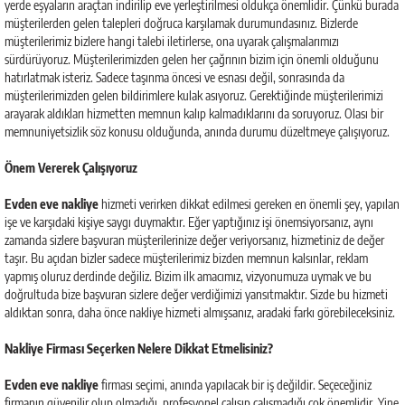
yerde eşyaların araçtan indirilip eve yerleştirilmesi oldukça önemlidir. Çünkü burada
müşterilerden gelen talepleri doğruca karşılamak durumundasınız. Bizlerde
müşterilerimiz bizlere hangi talebi iletirlerse, ona uyarak çalışmalarımızı
sürdürüyoruz. Müşterilerimizden gelen her çağrının bizim için önemli olduğunu
hatırlatmak isteriz. Sadece taşınma öncesi ve esnası değil, sonrasında da
müşterilerimizden gelen bildirimlere kulak asıyoruz. Gerektiğinde müşterilerimizi
arayarak aldıkları hizmetten memnun kalıp kalmadıklarını da soruyoruz. Olası bir
memnuniyetsizlik söz konusu olduğunda, anında durumu düzeltmeye çalışıyoruz.
Önem Vererek Çalışıyoruz
Evden eve nakliye
hizmeti verirken dikkat edilmesi gereken en önemli şey, yapılan
işe ve karşıdaki kişiye saygı duymaktır. Eğer yaptığınız işi önemsiyorsanız, aynı
zamanda sizlere başvuran müşterilerinize değer veriyorsanız, hizmetiniz de değer
taşır. Bu açıdan bizler sadece müşterilerimiz bizden memnun kalsınlar, reklam
yapmış oluruz derdinde değiliz. Bizim ilk amacımız, vizyonumuza uymak ve bu
doğrultuda bize başvuran sizlere değer verdiğimizi yansıtmaktır. Sizde bu hizmeti
aldıktan sonra, daha önce nakliye hizmeti almışsanız, aradaki farkı görebileceksiniz.
Nakliye Firması Seçerken Nelere Dikkat Etmelisiniz?
Evden eve nakliye
firması seçimi, anında yapılacak bir iş değildir. Seçeceğiniz
firmanın güvenilir olup olmadığı, profesyonel çalışıp çalışmadığı çok önemlidir. Yine