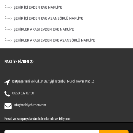
ŞEHIR İÇI EVDEN EVE NAKLIYE
ŞEHIR İÇI EVDEN EVE ASANSÖRLÜ NAKLIYE
ŞEHIRLER ARASI EVDEN EVE NAKLIYE
ŞEHIRLER ARASI EVDEN EVE ASANSÖRLÜ NAKLIYE
NAKLIYE BIZDEN ®
İzetpaşa Yeni Yol Cd. 34387 Şişli İstanbul Nurol Tower Kat : 2
0850 532 07 50
info@nakliyebizden.com
Fırsat ve kampanyalardan haberdar olmak istiyorum