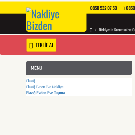
0850 532 07 50
0850
Türkiyenin Kurumsal ve Gü
TEKLİF AL
MENU
Elazığ
Elazığ Evden Eve Nakliye
Elazığ Evden Eve Taşıma