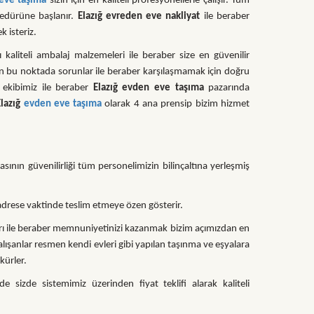
 eve taşıma
sizin için en kaliteli profesyonellerle çalışır. Tüm
sedürüne başlanır.
Elazığ
evreden eve nakliyat
ile beraber
k isteriz.
 kaliteli ambalaj malzemeleri ile beraber size en güvenilir
sun bu noktada sorunlar ile beraber karşılaşmamak için doğru
 ekibimiz ile beraber
Elazığ evden eve taşıma
pazarında
Elazığ
evden eve taşıma
olarak 4 ana prensip bizim hizmet
nın güvenilirliği tüm personelimizin bilinçaltına yerleşmiş
z adrese vaktinde teslim etmeye özen gösterir.
arı ile beraber memnuniyetinizi kazanmak bizim açımızdan en
alışanlar resmen kendi evleri gibi yapılan taşınma ve eşyalara
kürler.
e sizde sistemimiz üzerinden fiyat teklifi alarak kaliteli