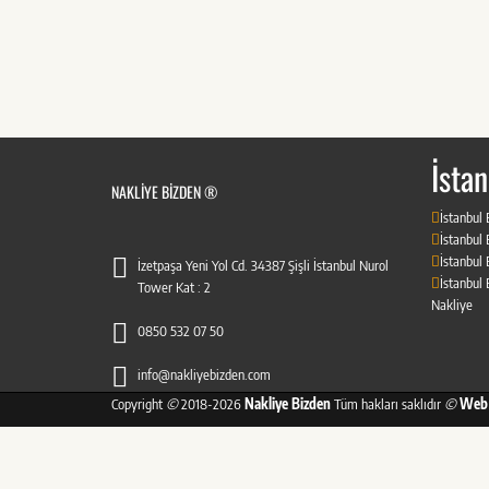
İstan
NAKLIYE BIZDEN ®
İstanbul
İstanbul
İstanbul
İzetpaşa Yeni Yol Cd. 34387 Şişli İstanbul Nurol
İstanbul
Tower Kat : 2
Nakliye
0850 532 07 50
info@nakliyebizden.com
Copyright
©
2018-2026
Nakliye Bizden
Tüm hakları saklıdır
©
Web 