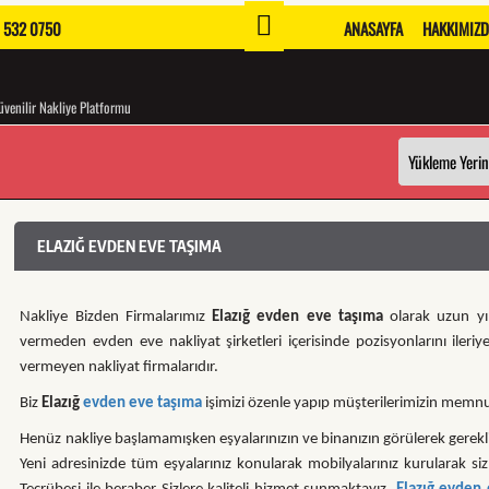
 532 0750
ANASAYFA
HAKKIMIZ
venilir Nakliye Platformu
ELAZIĞ EVDEN EVE TAŞIMA
Nakliye Bizden Firmalarımız
Elazığ evden eve taşıma
olarak uzun y
vermeden evden eve nakliyat şirketleri içerisinde pozisyonlarını ileri
vermeyen nakliyat firmalarıdır.
Biz
Elazığ
evden eve taşıma
işimizi özenle yapıp müşterilerimizin memnu
Henüz nakliye başlamamışken eşyalarınızın ve binanızın görülerek gerekli
Yeni adresinizde tüm eşyalarınız konularak mobilyalarınız kurularak sizl