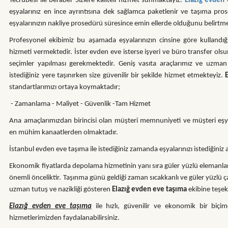
Tecrübesi ile beraber Sizlere kaliteli hizmet sunmaktayız.
Elazığ evden
eşyalarınız en ince ayrıntısına dek sağlamca paketlenir ve taşıma pro
eşyalarınızın nakliye prosedürü süresince emin ellerde olduğunu belirtme
Profesyonel ekibimiz bu aşamada eşyalarınızın cinsine göre kullandığı
hizmeti vermektedir. İster evden eve isterse işyeri ve büro transfer ol
seçimler yapılması gerekmektedir. Geniş vasıta araçlarımız ve uzman
istediğiniz yere taşınırken size güvenilir bir şekilde hizmet etmekteyiz.
standartlarımızı ortaya koymaktadır;
- Zamanlama - Maliyet - Güvenlik -Tam Hizmet
Ana amaçlarımızdan birincisi olan müşteri memnuniyeti ve müşteri eşyası
en mühim kanaatlerden olmaktadır.
İstanbul evden eve taşıma ile istediğiniz zamanda eşyalarınızı istediğini
Ekonomik fiyatlarda depolama hizmetinin yanı sıra güler yüzlü elemanl
önemli önceliktir. Taşınma günü geldiği zaman sıcakkanlı ve güler yüzlü ç
uzman tutuş ve nazikliği gösteren
Elazığ evden eve taşıma
ekibine teşek
Elazığ evden eve taşıma
ile hızlı, güvenilir ve ekonomik bir biçimd
hizmetlerimizden faydalanabilirsiniz.