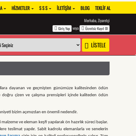
DA
HIZMETLER
S S S
İLETIŞIM
BLOG
TEKLIF AL
Merhaba, Ziyaretçi
veya
Giriş Yap
Ücretsiz Kayıt Ol
LİSTELE
ıllara dayanan ve geçmişten günümüze kalitesinden ödün
ye doğru çizen ve çalışma prensipleri içinde kaliteden ödün
niyeti bizim açımızdan en önemli nedendir.
 malzeme ve eleman keşfi yapılarak ön hazırlık süreci başlar.
ere teslimat yapılır. Sabit kadrolu elemanlarla ve senelerin