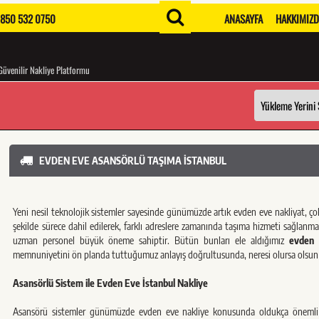
850 532 0750
ANASAYFA
HAKKIMIZ
Güvenilir Nakliye Platformu
EVDEN EVE ASANSÖRLÜ TAŞIMA İSTANBUL
Yeni nesil teknolojik sistemler sayesinde günümüzde artık evden eve nakliyat, ç
şekilde sürece dahil edilerek, farklı adreslere zamanında taşıma hizmeti sağlanm
uzman personel büyük öneme sahiptir. Bütün bunları ele aldığımız
evden 
memnuniyetini ön planda tuttuğumuz anlayış doğrultusunda, neresi olursa olsun e
Asansörlü Sistem ile Evden Eve İstanbul Nakliye
Asansörü sistemler günümüzde evden eve nakliye konusunda oldukça önemli hale