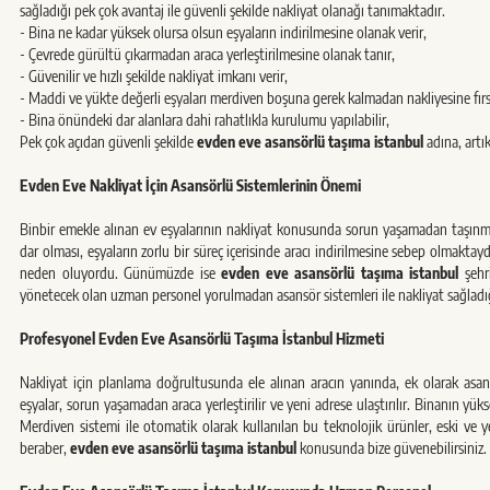
sağladığı pek çok avantaj ile güvenli şekilde nakliyat olanağı tanımaktadır.
- Bina ne kadar yüksek olursa olsun eşyaların indirilmesine olanak verir,
- Çevrede gürültü çıkarmadan araca yerleştirilmesine olanak tanır,
- Güvenilir ve hızlı şekilde nakliyat imkanı verir,
- Maddi ve yükte değerli eşyaları merdiven boşuna gerek kalmadan nakliyesine fırs
- Bina önündeki dar alanlara dahi rahatlıkla kurulumu yapılabilir,
Pek çok açıdan güvenli şekilde
evden eve asansörlü taşıma istanbul
adına, artı
Evden Eve Nakliyat İçin Asansörlü Sistemlerinin Önemi
Binbir emekle alınan ev eşyalarının nakliyat konusunda sorun yaşamadan taşınm
dar olması, eşyaların zorlu bir süreç içerisinde aracı indirilmesine sebep olmaktay
neden oluyordu. Günümüzde ise
evden eve asansörlü taşıma istanbul
şehri
yönetecek olan uzman personel yorulmadan asansör sistemleri ile nakliyat sağladığı
Profesyonel Evden Eve Asansörlü Taşıma İstanbul Hizmeti
Nakliyat için planlama doğrultusunda ele alınan aracın yanında, ek olarak asans
eşyalar, sorun yaşamadan araca yerleştirilir ve yeni adrese ulaştırılır. Binanın yük
Merdiven sistemi ile otomatik olarak kullanılan bu teknolojik ürünler, eski ve 
beraber,
evden eve asansörlü taşıma istanbul
konusunda bize güvenebilirsiniz.