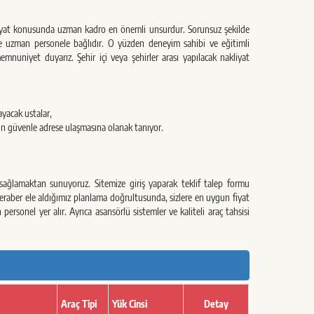
liyat konusunda uzman kadro en önemli unsurdur. Sorunsuz şekilde
ve uzman personele bağlıdır. O yüzden deneyim sahibi ve eğitimli
nuniyet duyarız. Şehir içi veya şehirler arası yapılacak nakliyat
ayacak ustalar,
ızın güvenle adrese ulaşmasına olanak tanıyor.
 sağlamaktan sunuyoruz. Sitemize giriş yaparak teklif talep formu
 beraber ele aldığımız planlama doğrultusunda, sizlere en uygun fiyat
personel yer alır. Ayrıca asansörlü sistemler ve kaliteli araç tahsisi
Araç Tipi
Yük Cinsi
Detay