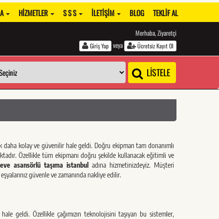
DA
HIZMETLER
S S S
İLETIŞIM
BLOG
TEKLIF AL
Merhaba, Ziyaretçi
veya
Giriş Yap
Ücretsiz Kayıt Ol
LİSTELE
ok daha kolay ve güvenilir hale geldi. Doğru ekipman tam donanımlı
aktadır. Özellikle tüm ekipmanı doğru şekilde kullanacak eğitimli ve
eve asansörlü taşıma istanbul
adına hizmetinizdeyiz. Müşteri
şyalarınız güvenle ve zamanında nakliye edilir.
 geldi. Özellikle çağımızın teknolojisini taşıyan bu sistemler,