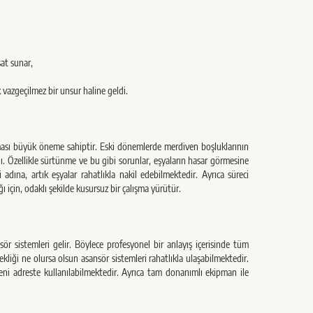
at sunar,
k vazgeçilmez bir unsur haline geldi.
ası büyük öneme sahiptir. Eski dönemlerde merdiven boşluklarının
dı. Özellikle sürtünme ve bu gibi sorunlar, eşyaların hasar görmesine
 adına, artık eşyalar rahatlıkla nakil edebilmektedir. Ayrıca süreci
 için, odaklı şekilde kusursuz bir çalışma yürütür.
ör sistemleri gelir. Böylece profesyonel bir anlayış içerisinde tüm
sekliği ne olursa olsun asansör sistemleri rahatlıkla ulaşabilmektedir.
yeni adreste kullanılabilmektedir. Ayrıca tam donanımlı ekipman ile