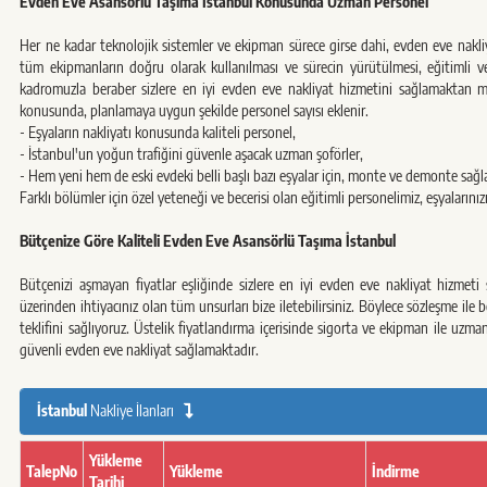
Evden Eve Asansörlü Taşıma İstanbul Konusunda Uzman Personel
Her ne kadar teknolojik sistemler ve ekipman sürece girse dahi, evden eve nak
tüm ekipmanların doğru olarak kullanılması ve sürecin yürütülmesi, eğitimli 
kadromuzla beraber sizlere en iyi evden eve nakliyat hizmetini sağlamaktan mem
konusunda, planlamaya uygun şekilde personel sayısı eklenir.
- Eşyaların nakliyatı konusunda kaliteli personel,
- İstanbul'un yoğun trafiğini güvenle aşacak uzman şoförler,
- Hem yeni hem de eski evdeki belli başlı bazı eşyalar için, monte ve demonte sağl
Farklı bölümler için özel yeteneği ve becerisi olan eğitimli personelimiz, eşyaların
Bütçenize Göre Kaliteli Evden Eve Asansörlü Taşıma İstanbul
Bütçenizi aşmayan fiyatlar eşliğinde sizlere en iyi evden eve nakliyat hizmeti
üzerinden ihtiyacınız olan tüm unsurları bize iletebilirsiniz. Böylece sözleşme ile
teklifini sağlıyoruz. Üstelik fiyatlandırma içerisinde sigorta ve ekipman ile uzman 
güvenli evden eve nakliyat sağlamaktadır.
İstanbul
Nakliye İlanları
Yükleme
TalepNo
Yükleme
İndirme
Tarihi