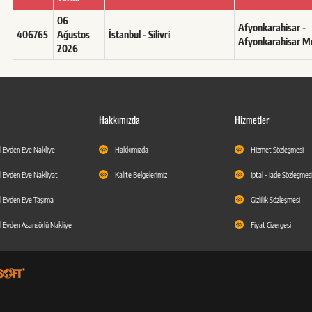
06
Afyonkarahisar -
406765
Ağustos
İstanbul - Silivri
Afyonkarahisar M
2026
Hakkımızda
Hizmetler
l Evden Eve Nakliye
Hakkımızda
Hizmet Sözleşmesi
l Evden Eve Nakliyat
Kalite Belgelerimiz
İptal - İade Sözleşmes
l Evden Eve Taşıma
Gizlilik Sözleşmesi
l Evden Asansörlü Nakliye
Fiyat Cizergesi