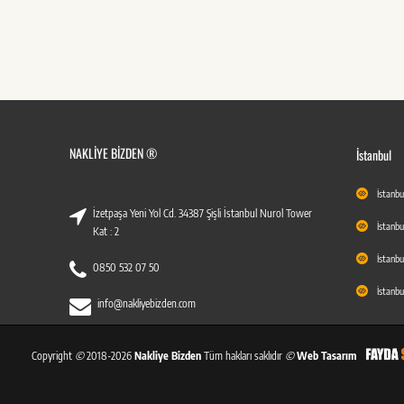
NAKLIYE BIZDEN ®
İstanbul
İstanbu
İzetpaşa Yeni Yol Cd. 34387 Şişli İstanbul Nurol Tower
İstanbu
Kat : 2
İstanbu
0850 532 07 50
İstanbu
info@nakliyebizden.com
Copyright
©
2018-2026
Nakliye Bizden
Tüm hakları saklıdır
©
Web Tasarım