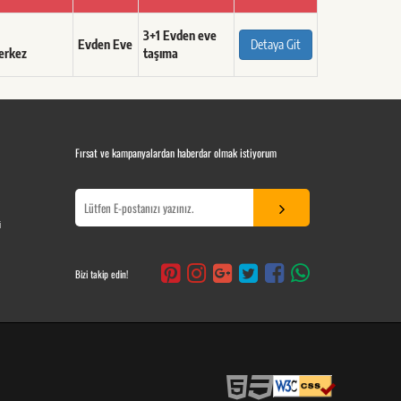
3+1 Evden eve
Evden Eve
Detaya Git
erkez
taşıma
Fırsat ve kampanyalardan haberdar olmak istiyorum
i
Bizi takip edin!