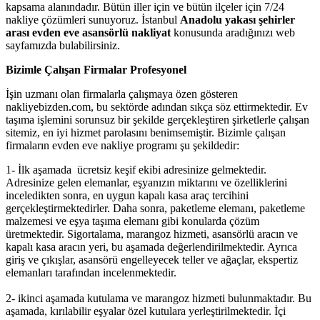
kapsama alanındadır. Bütün iller için ve bütün ilçeler için 7/24
nakliye çözümleri sunuyoruz. İstanbul
Anadolu yakası şehirler
arası evden eve asansörlü nakliyat
konusunda aradığınızı web
sayfamızda bulabilirsiniz.
Bizimle Çalışan Firmalar Profesyonel
İşin uzmanı olan firmalarla çalışmaya özen gösteren
nakliyebizden.com, bu sektörde adından sıkça söz ettirmektedir. Ev
taşıma işlemini sorunsuz bir şekilde gerçekleştiren şirketlerle çalışan
sitemiz, en iyi hizmet parolasını benimsemiştir. Bizimle çalışan
firmaların evden eve nakliye programı şu şekildedir:
1- İlk aşamada ücretsiz keşif ekibi adresinize gelmektedir.
Adresinize gelen elemanlar, eşyanızın miktarını ve özelliklerini
inceledikten sonra, en uygun kapalı kasa araç tercihini
gerçekleştirmektedirler. Daha sonra, paketleme elemanı, paketleme
malzemesi ve eşya taşıma elemanı gibi konularda çözüm
üretmektedir. Sigortalama, marangoz hizmeti, asansörlü aracın ve
kapalı kasa aracın yeri, bu aşamada değerlendirilmektedir. Ayrıca
giriş ve çıkışlar, asansörü engelleyecek teller ve ağaçlar, ekspertiz
elemanları tarafından incelenmektedir.
2- ikinci aşamada kutulama ve marangoz hizmeti bulunmaktadır. Bu
aşamada, kırılabilir eşyalar özel kutulara yerleştirilmektedir. İçi