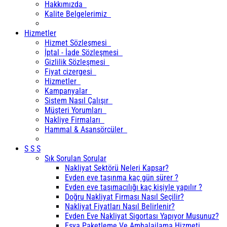
Hakkımızda
Kalite Belgelerimiz
Hizmetler
Hizmet Sözleşmesi
İptal - İade Sözleşmesi
Gizlilik Sözleşmesi
Fiyat cizergesi
Hizmetler
Kampanyalar
Sistem Nasıl Çalışır
Müşteri Yorumları
Nakliye Firmaları
Hammal & Asansörcüler
S S S
Sık Sorulan Sorular
Nakliyat Sektörü Neleri Kapsar?
Evden eve taşınma kaç gün sürer ?
Evden eve taşımacılığı kaç kişiyle yapılır ?
Doğru Nakliyat Firması Nasıl Seçilir?
Nakliyat Fiyatları Nasıl Belirlenir?
Evden Eve Nakliyat Sigortası Yapıyor Musunuz?
Eşya Paketleme Ve Ambalajlama Hizmeti