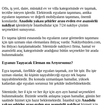
Ofis, iş yeri, daire, müstakil ev ve villa kategorisinde ev taşımak,
tecrübe isteyen işlerdir. Elektronik eşyaların taşınması, antika
eşyaların taşınması ve değerli mobilyaların taşınması, önemli
konulardır.
Anadolu yakası şehirler arası evden eve asansörlü
nakliyat
işlemleriyle İstanbullular için 7/24 nakliye çözüm
seçenekleri sunuyoruz.
Ev taşıma işlemi esnasında bu eşyaların zarar görmeden taşınması
için işin uzmanı olan elemanlara ihtiyaç vardır. Nakliyebizden.com,
bu ihtiyacı karşılamaktadır. Sitemizde nakliyeci firma, hamal ve
asansörlü araç kategorisinde aradığınız bütün seçenekler bir arada
bulunmaktadır.
Eşyanızı Taşıyacak Eleman mı Arıyorsunuz?
Eşya taşımak, özellikle ağır eşyaları taşımak, zor bir iştir. Bu işte
uzman olanlar, iki kişinin taşıyabileceği eşyayı tek başına
taşıyabilmektedir. Bu konuda uzmanlaşan hamallar, yüksek
katlardan ağır eşyaları sorunsuz bir şekilde indirebilmektedir.
Sitemizde, her il için ve her ilçe için ayrı ayrı hamal seçenekleri
bulunmaktadır. Bizimle senelik anlaşma yapan hamallar, günün her
saatinde hizmet için hazır beklemektedir. İstanbul için
Anadolu
yakası şehirler arası evden eve asansörlü nakliyat
hizmeti için