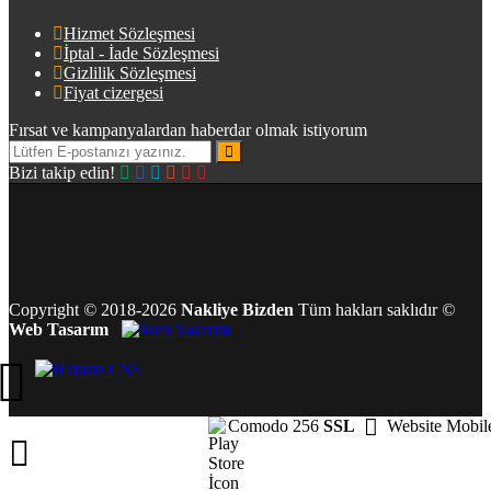
Hizmet Sözleşmesi
İptal - İade Sözleşmesi
Gizlilik Sözleşmesi
Fiyat cizergesi
Fırsat ve kampanyalardan haberdar olmak istiyorum
Bizi takip edin!
Copyright
©
2018-2026
Nakliye Bizden
Tüm hakları saklıdır
©
Web Tasarım
Comodo 256
SSL
Website Mobil