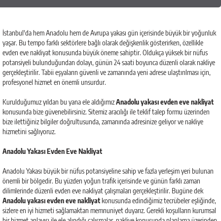
İstanbul'da hem Anadolu hem de Avrupa yakası gün içerisinde büyük bir yoğunluk
yaşar. Bu tempo farklı sektörlere bağlı olarak değişkenlik gösterirken, özellikle
evden eve nakliyat konusunda büyük öneme sahiptir. Oldukça yüksek bir nüfus
potansiyeli bulunduğundan dolayı, günün 24 saati boyunca düzenli olarak nakliye
gerçekleştirilir. Tabii eşyaların güvenli ve zamanında yeni adrese ulaştırılması için,
profesyonel hizmet en önemli unsurdur.
Kurulduğumuz yıldan bu yana ele aldığımız
Anadolu yakası evden eve nakliyat
konusunda bize güvenebilirsiniz. Sitemiz aracılığı ile teklif talep formu üzerinden
bize ilettiğiniz bilgiler doğrultusunda, zamanında adresinize geliyor ve nakliye
hizmetini sağlıyoruz.
Anadolu Yakası Evden Eve Nakliyat
Anadolu Yakası büyük bir nüfus potansiyeline sahip ve fazla yerleşim yeri bulunan
önemli bir bölgedir. Bu yüzden yoğun trafik içerisinde ve günün farklı zaman
dilimlerinde düzenli evden eve nakliyat çalışmaları gerçekleştirilir. Bugüne dek
Anadolu yakası evden eve nakliyat
konusunda edindiğimiz tecrübeler eşliğinde,
sizlere en iyi hizmeti sağlamaktan memnuniyet duyarız. Gerekli koşulların kurumsal
bir hizmet anlayışı ile ele alındığı çalışmalar, nakliye konusunda planlama üzerinden