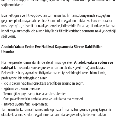
sağlanmaktadır.
Bize ilettiğiniz ve ihtiyaç duyulan tüm unsurlar, firmamız bünyesinde süzgeçten
geçilerek planlamaya dahil edilir. Önemli olan eşyaların miktarı ve türü ile beraber
mesafeye göre, güvenli bir nakliye gerçekleştirilmesidir. Bu amaç altında eşyalarınızı
kendi eşyalarımız gibi ele alıyor; büyük bir titizlik içerisinde sorunsuz nakliye desteği
sağlıyoruz.
Anadolu Yakası Evden Eve Nakliyat Kapsamında Sürece Dahil Edilen
Unsurlar
Plan ve projelendirme dahilinde ele alınması gereken
Anadolu yakası evden eve
nakliyat
konusunda, sürece girecek unsurları eksiksiz şekilde sağlamaktayız.
Beklentinizi karşılayacak ve ihtiyaçlarınızı en iyi şekilde giderecek hizmetimiz,
profesyonel bir anlayışla ele alınır.
- İç-dış bakımı yapılmış çelik kasa araç filosu arasından seçim,
- Eğitimli ve uzman personel,
- Teknolojik yapıya sahip özel asansör sistemleri,
- Özel paketleme için ambalajlama ve kutulama malzemeleri,
- İhtiyaca uygun farklı ekipmanlar,
Tüm unsurlar kurumsal hizmet anlayışımızla firmamız bünyesinde geniş kapsamlı
olarak ele alınır. Böylece eşyalarınız zamanında ve güvenli şekilde, en ufak bir