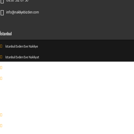
0850 532 07 50
info@nakliyebizden.com
İstanbul
İstanbul Evden Eve Nakliye
İstanbul Evden Eve Nakliyat
İstanbul Evden Eve Taşıma
İstanbul Evden Asansörlü Nakliye
Hakkımızda
Hakkımızda
Kalite Belgelerimiz