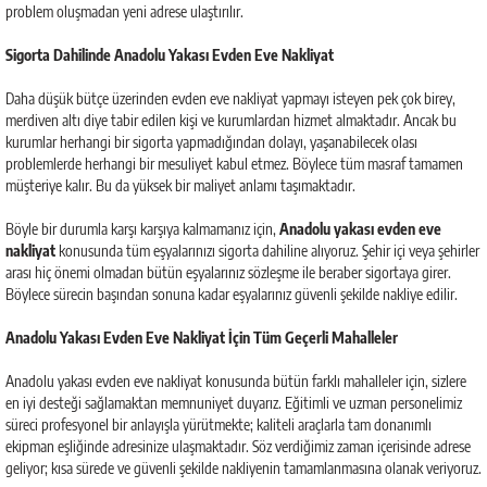
problem oluşmadan yeni adrese ulaştırılır.
Sigorta Dahilinde Anadolu Yakası Evden Eve Nakliyat
Daha düşük bütçe üzerinden evden eve nakliyat yapmayı isteyen pek çok birey,
merdiven altı diye tabir edilen kişi ve kurumlardan hizmet almaktadır. Ancak bu
kurumlar herhangi bir sigorta yapmadığından dolayı, yaşanabilecek olası
problemlerde herhangi bir mesuliyet kabul etmez. Böylece tüm masraf tamamen
müşteriye kalır. Bu da yüksek bir maliyet anlamı taşımaktadır.
Böyle bir durumla karşı karşıya kalmamanız için,
Anadolu yakası evden eve
nakliyat
konusunda tüm eşyalarınızı sigorta dahiline alıyoruz. Şehir içi veya şehirler
arası hiç önemi olmadan bütün eşyalarınız sözleşme ile beraber sigortaya girer.
Böylece sürecin başından sonuna kadar eşyalarınız güvenli şekilde nakliye edilir.
Anadolu Yakası Evden Eve Nakliyat İçin Tüm Geçerli Mahalleler
Anadolu yakası evden eve nakliyat konusunda bütün farklı mahalleler için, sizlere
en iyi desteği sağlamaktan memnuniyet duyarız. Eğitimli ve uzman personelimiz
süreci profesyonel bir anlayışla yürütmekte; kaliteli araçlarla tam donanımlı
ekipman eşliğinde adresinize ulaşmaktadır. Söz verdiğimiz zaman içerisinde adrese
geliyor; kısa sürede ve güvenli şekilde nakliyenin tamamlanmasına olanak veriyoruz.