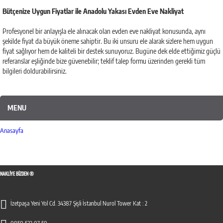
Bütçenize Uygun Fiyatlar ile Anadolu Yakası Evden Eve Nakliyat
Profesyonel bir anlayışla ele alınacak olan evden eve nakliyat konusunda, aynı
şekilde fiyat da büyük öneme sahiptir. Bu iki unsuru ele alarak sizlere hem uygun
fiyat sağlıyor hem de kaliteli bir destek sunuyoruz. Bugüne dek elde ettiğimiz güçlü
referanslar eşliğinde bize güvenebilir; teklif talep formu üzerinden gerekli tüm
bilgileri doldurabilirsiniz.
MENU
Anasayfa
NAKLIYE BIZDEN ®
İzetpaşa Yeni Yol Cd. 34387 Şişli İstanbul Nurol Tower Kat : 2