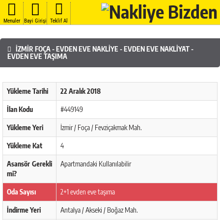
Menuler
Bayi Girişi
Teklif Al
İZMIR FOÇA - EVDEN EVE NAKLIYE - EVDEN EVE NAKLIYAT -
EVDEN EVE TAŞIMA
Yükleme Tarihi
22 Aralık 2018
İlan Kodu
#449149
Yükleme Yeri
İzmir / Foça / Fevziçakmak Mah.
Yükleme Kat
4
Asansör Gerekli
Apartmandaki Kullanılabilir
mi?
Oda Sayısı
2+1 evden eve taşıma
İndirme Yeri
Antalya / Akseki / Boğaz Mah.