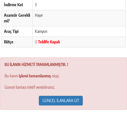
İndirme Kat
3
Asansör Gerekli
Hayır
mi?
Araç Tipi
Kamyon
Bütçe
Teklife Kapalı
BU İLANIN HİZMETİ TAMAMLANMIŞTIR. !
Bu ilanın
işlemi tamamlanmış
olup,
Güncel ilanlara teklif verebilirsiniz.
GÜNCEL İLANLARA GİT