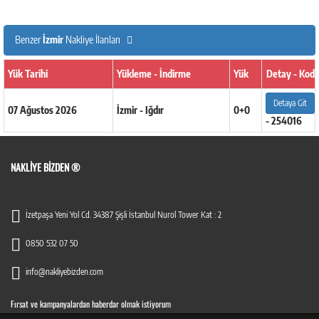
Benzer
İzmir
Nakliye İlanları
Yük Tarihi
Yükleme - İndirme
Yük
Detay - Kod
Detaya Git
07 Ağustos 2026
İzmir - Iğdır
0+0
- 254016
NAKLIYE BIZDEN ®
İzetpaşa Yeni Yol Cd. 34387 Şişli İstanbul Nurol Tower Kat : 2
0850 532 07 50
info@nakliyebizden.com
Fırsat ve kampanyalardan haberdar olmak istiyorum