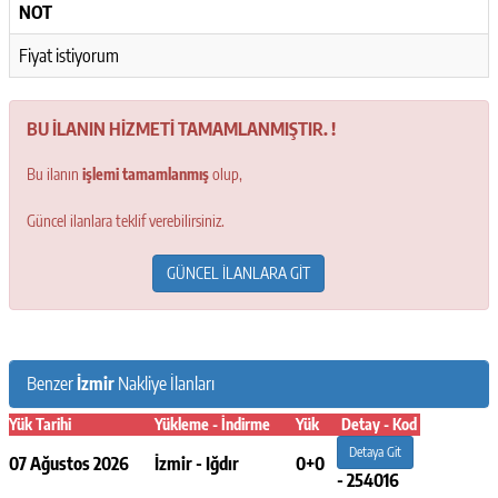
NOT
Fiyat istiyorum
BU İLANIN HİZMETİ TAMAMLANMIŞTIR. !
Bu ilanın
işlemi tamamlanmış
olup,
Güncel ilanlara teklif verebilirsiniz.
GÜNCEL İLANLARA GİT
Benzer
İzmir
Nakliye İlanları
Yük Tarihi
Yükleme - İndirme
Yük
Detay - Kod
Detaya Git
07 Ağustos 2026
İzmir - Iğdır
0+0
- 254016