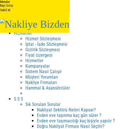
Menuler
Anasayfa
Bayi Girişi
Teklif Al
Hakkımızda
Hakkımızda
Kalite Belgelerimiz
Hizmetler
Hizmet Sözleşmesi
İptal - İade Sözleşmesi
Gizlilik Sözleşmesi
Fiyat cizergesi
Hizmetler
Kampanyalar
Sistem Nasıl Çalışır
Müşteri Yorumları
Nakliye Firmaları
Hammal & Asansörcüler
S S S
Sık Sorulan Sorular
Nakliyat Sektörü Neleri Kapsar?
Evden eve taşınma kaç gün sürer ?
Evden eve taşımacılığı kaç kişiyle yapılır ?
Doğru Nakliyat Firması Nasıl Seçilir?