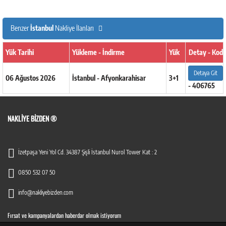
Benzer
İstanbul
Nakliye İlanları
Yük Tarihi
Yükleme - İndirme
Yük
Detay - Kod
Detaya Git
06 Ağustos 2026
İstanbul - Afyonkarahisar
3+1
- 406765
NAKLIYE BIZDEN ®
İzetpaşa Yeni Yol Cd. 34387 Şişli İstanbul Nurol Tower Kat : 2
0850 532 07 50
info@nakliyebizden.com
Fırsat ve kampanyalardan haberdar olmak istiyorum