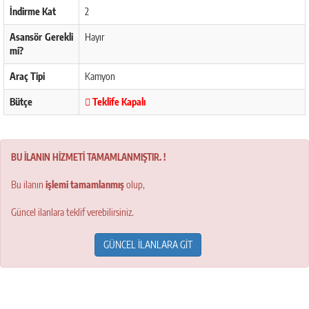
İndirme Kat
2
Asansör Gerekli
Hayır
mi?
Araç Tipi
Kamyon
Bütçe
Teklife Kapalı
BU İLANIN HİZMETİ TAMAMLANMIŞTIR. !
Bu ilanın
işlemi tamamlanmış
olup,
Güncel ilanlara teklif verebilirsiniz.
GÜNCEL İLANLARA GİT