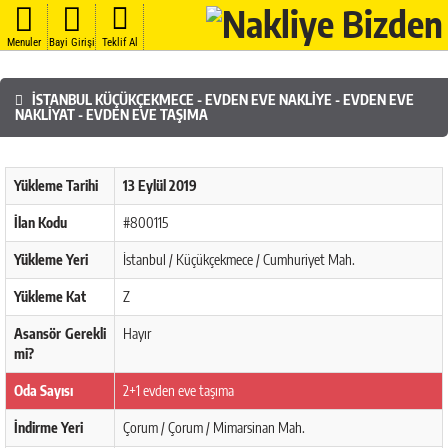
Menuler
Bayi Girişi
Teklif Al
İSTANBUL KÜÇÜKÇEKMECE - EVDEN EVE NAKLIYE - EVDEN EVE
NAKLIYAT - EVDEN EVE TAŞIMA
Yükleme Tarihi
13 Eylül 2019
İlan Kodu
#800115
Yükleme Yeri
İstanbul / Küçükçekmece / Cumhuriyet Mah.
Yükleme Kat
Z
Asansör Gerekli
Hayır
mi?
Oda Sayısı
2+1 evden eve taşıma
İndirme Yeri
Çorum / Çorum / Mimarsinan Mah.