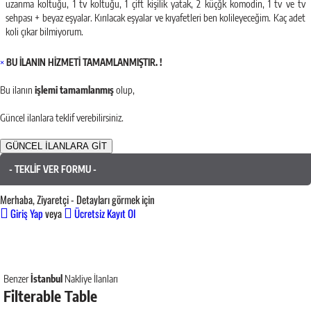
uzanma koltuğu, 1 tv koltuğu, 1 çift kişilik yatak, 2 küçğk komodin, 1 tv ve tv
sehpası + beyaz eşyalar. Kırılacak eşyalar ve kıyafetleri ben kolileyeceğim. Kaç adet
koli çıkar bilmiyorum.
×
BU İLANIN HİZMETİ TAMAMLANMIŞTIR. !
Bu ilanın
işlemi tamamlanmış
olup,
Güncel ilanlara teklif verebilirsiniz.
GÜNCEL İLANLARA GİT
- TEKLİF VER FORMU -
Merhaba, Ziyaretçi - Detayları görmek için
Giriş Yap
veya
Ücretsiz Kayıt Ol
Benzer
İstanbul
Nakliye İlanları
Filterable Table