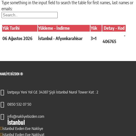
Type something in the input field to search the table for first names, last names or
emails:
Yük Tarihi
Yükleme - İndirme
Yük
Detay - Kod
Detaya Git
-
06 Ağustos 2026
İstanbul - Afyonkarahisar
3+1
406765
NAKLIYE BIZDEN ®
İzetpaşa Yeni Yol Cd. 34387 Şişli İstanbul Nurol Tower Kat : 2
0850 532 07 50
info@nakliyebizden.com
İstanbul
İstanbul Evden Eve Nakliye
İstanbul Evden Eve Nakliyat