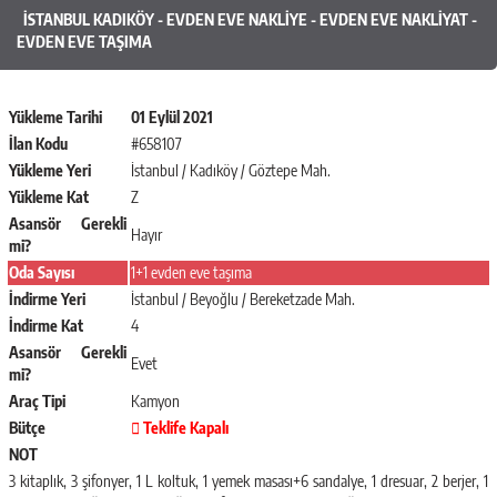
İSTANBUL KADIKÖY - EVDEN EVE NAKLIYE - EVDEN EVE NAKLIYAT -
EVDEN EVE TAŞIMA
Yükleme Tarihi
01 Eylül 2021
İlan Kodu
#658107
Yükleme Yeri
İstanbul / Kadıköy / Göztepe Mah.
Yükleme Kat
Z
Asansör Gerekli
Hayır
mi?
Oda Sayısı
1+1 evden eve taşıma
İndirme Yeri
İstanbul / Beyoğlu / Bereketzade Mah.
İndirme Kat
4
Asansör Gerekli
Evet
mi?
Araç Tipi
Kamyon
Bütçe
Teklife Kapalı
NOT
3 kitaplık, 3 şifonyer, 1 L koltuk, 1 yemek masası+6 sandalye, 1 dresuar, 2 berjer, 1