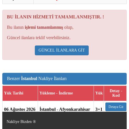
BU İLANIN HİZMETİ TAMAMLANMIŞTIR. !
Bu ilanın
işlemi tamamlanmış
olup,
Güncel ilanlara teklif verebilirsiniz.
GÜNCEL İLANLARA GİT
Benzer
İstanbul
Nakliye İlanları
Detay -
Yük Tarihi
Yükleme - İndirme
Yük
Kod
Detaya Git
06 Ağustos 2026
İstanbul - Afyonkarahisar
3+1
- 406765
Nakliye Bizden ®