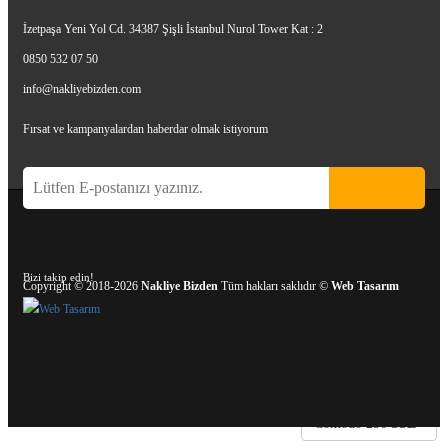
İzetpaşa Yeni Yol Cd. 34387 Şişli İstanbul Nurol Tower Kat : 2
0850 532 07 50
info@nakliyebizden.com
Fırsat ve kampanyalardan haberdar olmak istiyorum
Bizi takip edin!
Copyright
©
2018-2026
Nakliye Bizden
Tüm hakları saklıdır
©
Web Tasarım
Comodo 256
SSL