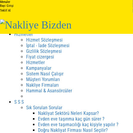
Menuler
Anasayfa
Bayi Girişi
Teklif Al
Hakkımızda
Hakkımızda
Kalite Belgelerimiz
Hizmetler
Hizmet Sözleşmesi
İptal - İade Sözleşmesi
Gizlilik Sözleşmesi
Fiyat cizergesi
Hizmetler
Kampanyalar
Sistem Nasıl Çalışır
Müşteri Yorumları
Nakliye Firmaları
Hammal & Asansörcüler
S S S
Sık Sorulan Sorular
Nakliyat Sektörü Neleri Kapsar?
Evden eve taşınma kaç gün sürer ?
Evden eve taşımacılığı kaç kişiyle yapılır ?
Doğru Nakliyat Firması Nasıl Seçilir?