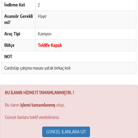
İndirme Kat
2
Asansör Gerekli
Hayır
mi?
Araç Tipi
Kamyon
Bütçe
Teklife Kapalı
NOT
Gardolap çalışma masası yatak birkaç koli
BU İLANIN HİZMETİ TAMAMLANMIŞTIR. !
Bu ilanın
işlemi tamamlanmış
olup,
Güncel ilanlara teklif verebilirsiniz.
GÜNCEL İLANLARA GİT