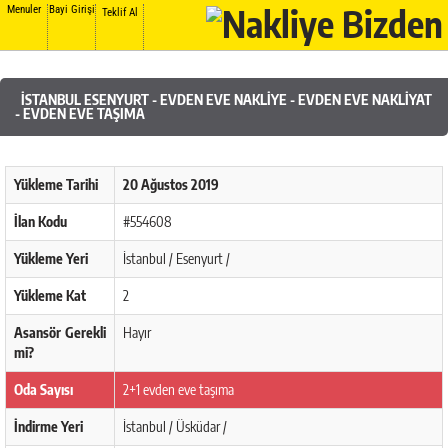
Menuler
Bayi Girişi
Teklif Al
İSTANBUL ESENYURT - EVDEN EVE NAKLIYE - EVDEN EVE NAKLIYAT
- EVDEN EVE TAŞIMA
Yükleme Tarihi
20 Ağustos 2019
İlan Kodu
#554608
Yükleme Yeri
İstanbul / Esenyurt /
Yükleme Kat
2
Asansör Gerekli
Hayır
mi?
Oda Sayısı
2+1 evden eve taşıma
İndirme Yeri
İstanbul / Üsküdar /