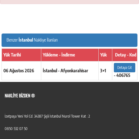
Benzer
İstanbul
Nakliye İlanları
Yük Tarihi
Yükleme - İndirme
Yük
Detay - Kod
Detaya Git
06 Ağustos 2026
İstanbul - Afyonkarahisar
3+1
- 406765
NAKLIYE BIZDEN ®
İzetpaşa Yeni Yol Cd. 34387 Şişli İstanbul Nurol Tower Kat : 2
0850 532 07 50