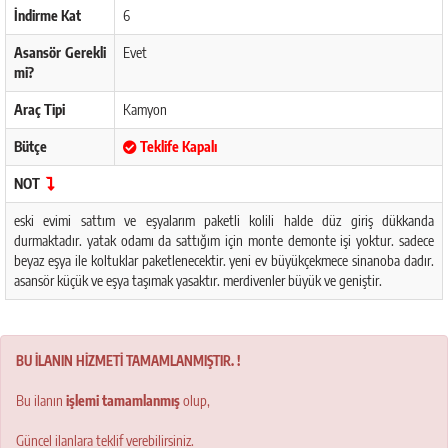
İndirme Kat
6
Asansör Gerekli
Evet
mi?
Araç Tipi
Kamyon
Bütçe
Teklife Kapalı
NOT
eski evimi sattım ve eşyalarım paketli kolili halde düz giriş dükkanda
durmaktadır. yatak odamı da sattığım için monte demonte işi yoktur. sadece
beyaz eşya ile koltuklar paketlenecektir. yeni ev büyükçekmece sinanoba dadır.
asansör küçük ve eşya taşımak yasaktır. merdivenler büyük ve geniştir.
BU İLANIN HİZMETİ TAMAMLANMIŞTIR. !
Bu ilanın
işlemi tamamlanmış
olup,
Güncel ilanlara teklif verebilirsiniz.