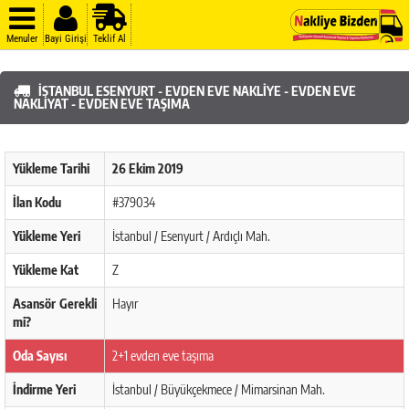
Menuler
Bayi Girişi
Teklif Al
İSTANBUL ESENYURT - EVDEN EVE NAKLIYE - EVDEN EVE
NAKLIYAT - EVDEN EVE TAŞIMA
Yükleme Tarihi
26 Ekim 2019
İlan Kodu
#379034
Yükleme Yeri
İstanbul / Esenyurt / Ardıçlı Mah.
Yükleme Kat
Z
Asansör Gerekli
Hayır
mi?
Oda Sayısı
2+1 evden eve taşıma
İndirme Yeri
İstanbul / Büyükçekmece / Mimarsinan Mah.