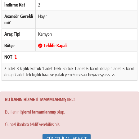
İndirme Kat
2
Asansör Gerekli
Hayır
mi?
Araç Tipi
Kamyon
Bütçe
Teklife Kapalı
NOT
2 adet 3 kişilik koltuk 1 adet tekli koltuk 1 adet 6 kapılı dolap 1 adet 5 kapılı
dolap 2 adet tek kişilik baza ve yatak yemek masası beyaz eşya vs. vs.
BU İLANIN HİZMETİ TAMAMLANMIŞTIR. !
Bu ilanın
işlemi tamamlanmış
olup,
Güncel ilanlara teklif verebilirsiniz.
GÜNCEL İLANLARA GİT