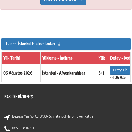
Benzer
İstanbul
Nakliye İlanları
Yük Tarihi
Yükleme - İndirme
Yük
Detay - Kod
Detaya Git
06 Ağustos 2026
İstanbul - Afyonkarahisar
3+1
- 406765
NAKLIYE BIZDEN ®
İzetpaşa Yeni Yol Cd. 34387 Şişli İstanbul Nurol Tower Kat : 2
0850 532 07 50