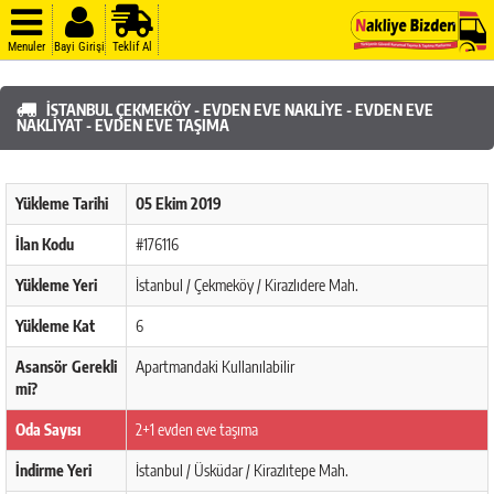
Menuler
Bayi Girişi
Teklif Al
İSTANBUL ÇEKMEKÖY - EVDEN EVE NAKLIYE - EVDEN EVE
NAKLIYAT - EVDEN EVE TAŞIMA
Yükleme Tarihi
05 Ekim 2019
İlan Kodu
#176116
Yükleme Yeri
İstanbul / Çekmeköy / Kirazlıdere Mah.
Yükleme Kat
6
Asansör Gerekli
Apartmandaki Kullanılabilir
mi?
Oda Sayısı
2+1 evden eve taşıma
İndirme Yeri
İstanbul / Üsküdar / Kirazlıtepe Mah.