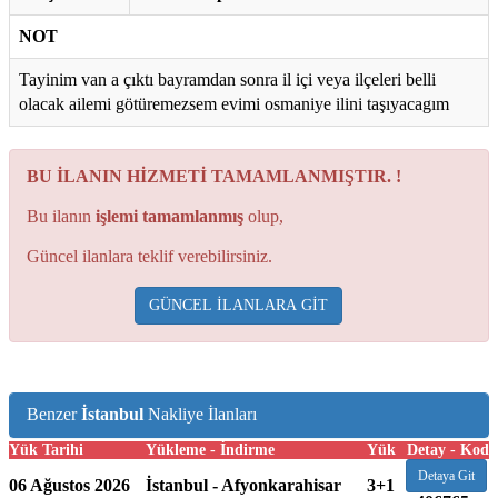
NOT
Tayinim van a çıktı bayramdan sonra il içi veya ilçeleri belli
olacak ailemi götüremezsem evimi osmaniye ilini taşıyacagım
BU İLANIN HİZMETİ TAMAMLANMIŞTIR. !
Bu ilanın
işlemi tamamlanmış
olup,
Güncel ilanlara teklif verebilirsiniz.
GÜNCEL İLANLARA GİT
Benzer
İstanbul
Nakliye İlanları
Yük Tarihi
Yükleme - İndirme
Yük
Detay - Kod
Detaya Git
06 Ağustos 2026
İstanbul - Afyonkarahisar
3+1