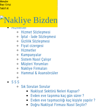
Menuler
Anasayfa
Bayi Girişi
Teklif Al
Hakkımızda
Hakkımızda
Kalite Belgelerimiz
Hizmetler
Hizmet Sözleşmesi
İptal - İade Sözleşmesi
Gizlilik Sözleşmesi
Fiyat cizergesi
Hizmetler
Kampanyalar
Sistem Nasıl Çalışır
Müşteri Yorumları
Nakliye Firmaları
Hammal & Asansörcüler
S S S
Sık Sorulan Sorular
Nakliyat Sektörü Neleri Kapsar?
Evden eve taşınma kaç gün sürer ?
Evden eve taşımacılığı kaç kişiyle yapılır ?
Doğru Nakliyat Firması Nasıl Seçilir?