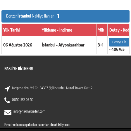
Benzer
İstanbul
Nakliye İlanları
Yük Tarihi
Yükleme - İndirme
Yük
Detay - Kod
Detaya Git
06 Ağustos 2026
İstanbul - Afyonkarahisar
3+1
- 406765
NAKLIYE BIZDEN ®
İzetpaşa Yeni Yol Cd. 34387 Şişli İstanbul Nurol Tower Kat : 2
0850 532 07 50
info@nakliyebizden.com
Fırsat ve kampanyalardan haberdar olmak istiyorum