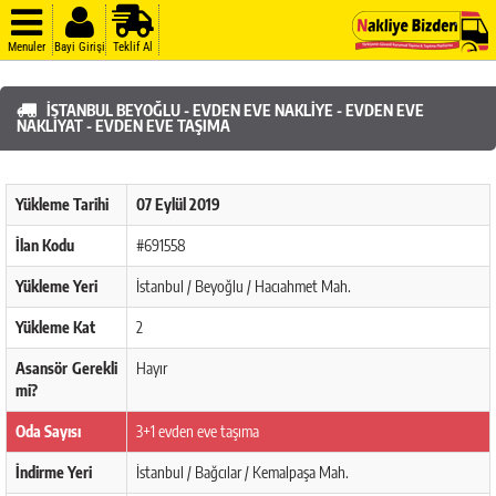
Menuler
Bayi Girişi
Teklif Al
İSTANBUL BEYOĞLU - EVDEN EVE NAKLIYE - EVDEN EVE
NAKLIYAT - EVDEN EVE TAŞIMA
Yükleme Tarihi
07 Eylül 2019
İlan Kodu
#691558
Yükleme Yeri
İstanbul / Beyoğlu / Hacıahmet Mah.
Yükleme Kat
2
Asansör Gerekli
Hayır
mi?
Oda Sayısı
3+1 evden eve taşıma
İndirme Yeri
İstanbul / Bağcılar / Kemalpaşa Mah.