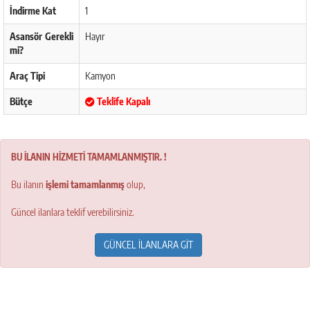
İndirme Kat
1
Asansör Gerekli
Hayır
mi?
Araç Tipi
Kamyon
Bütçe
Teklife Kapalı
BU İLANIN HİZMETİ TAMAMLANMIŞTIR. !
Bu ilanın
işlemi tamamlanmış
olup,
Güncel ilanlara teklif verebilirsiniz.
GÜNCEL İLANLARA GİT