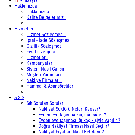
Anasayfa
Hakkımızda
Hakkımızda
Kalite Belgelerimiz
Hizmetler
Hizmet Sözleşmesi
İptal - İade Sözleşmesi
Gizlilik Sözleşmesi
Fiyat cizergesi
Hizmetler
Kampanyalar
Sistem Nasıl Çalışır
Müşteri Yorumları
Nakliye Firmaları
Hammal & Asansörcüler
S S S
Sık Sorulan Sorular
Nakliyat Sektörü Neleri Kapsar?
Evden eve taşınma kaç gün sürer ?
Evden eve taşımacılığı kaç kişiyle yapılır ?
Doğru Nakliyat Firması Nasıl Seçilir?
Nakliyat Fiyatları Nasıl Belirlenir?