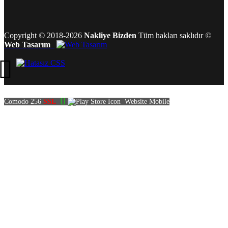
Copyright
©
2018-2026
Nakliye Bizden
Tüm hakları saklıdır
©
Web Tasarım
Comodo 256
SSL
Website Mobile