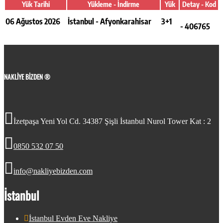
Yük Tarihi
Yükleme - İndirme
Yük
Detay - Kod
Detaya Git
06 Ağustos 2026
İstanbul - Afyonkarahisar
3+1
- 406765
NAKLIYE BIZDEN ®
İzetpaşa Yeni Yol Cd. 34387 Şişli İstanbul Nurol Tower Kat : 2
0850 532 07 50
info@nakliyebizden.com
İstanbul
İstanbul Evden Eve Nakliye