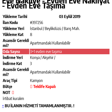
Eve Nakliye - Evden Eve Nakliyat
- Evden Eve Taşıma
Yükleme Tarihi
03 Eylül 2019
İlan Kodu
#397256
Yükleme Yeri
İstanbul / Beylikdüzü / Barış Mah.
Yükleme Kat
8
Asansör Gerekli
Apartmandaki Kullanılabilir
mi?
Oda Sayısı
3+1 evden eve taşıma
İndirme Yeri
Konya / Akşehir /
İndirme Kat
3
Asansör Gerekli
Apartmandaki Kullanılabilir
mi?
Araç Tipi
Kamyon
Bütçe
Teklife Kapalı
NOT
İrtibat kuralım
×
BU İLANIN HİZMETİ TAMAMLANMIŞTIR. !