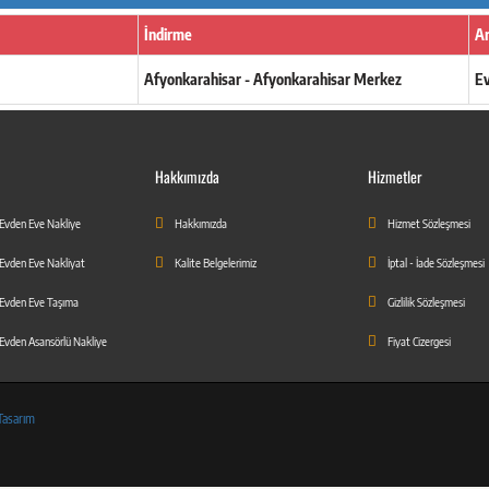
İndirme
Ar
Afyonkarahisar - Afyonkarahisar Merkez
E
Hakkımızda
Hizmetler
 Evden Eve Nakliye
Hakkımızda
Hizmet Sözleşmesi
 Evden Eve Nakliyat
Kalite Belgelerimiz
İptal - İade Sözleşmesi
 Evden Eve Taşıma
Gizlilik Sözleşmesi
 Evden Asansörlü Nakliye
Fiyat Cizergesi