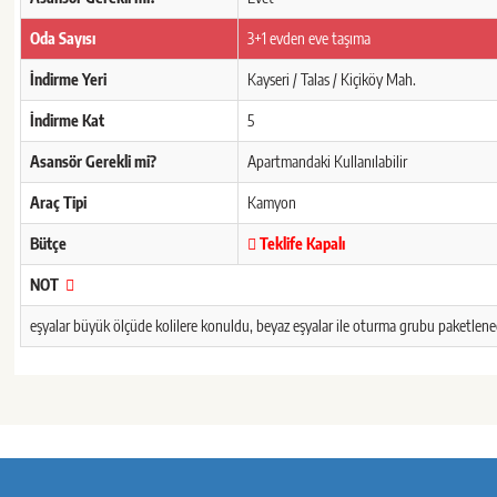
Oda Sayısı
3+1 evden eve taşıma
İndirme Yeri
Kayseri / Talas / Kiçiköy Mah.
İndirme Kat
5
Asansör Gerekli mi?
Apartmandaki Kullanılabilir
Araç Tipi
Kamyon
Bütçe
Teklife Kapalı
NOT
eşyalar büyük ölçüde kolilere konuldu, beyaz eşyalar ile oturma grubu paketlen