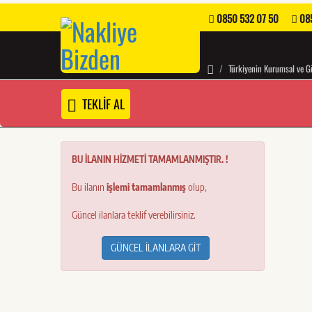
0850 532 07 50
085
Türkiyenin Kurumsal ve Gü
TEKLİF AL
BU İLANIN HİZMETİ TAMAMLANMIŞTIR. !
Bu ilanın
işlemi tamamlanmış
olup,
Güncel ilanlara teklif verebilirsiniz.
GÜNCEL İLANLARA GİT