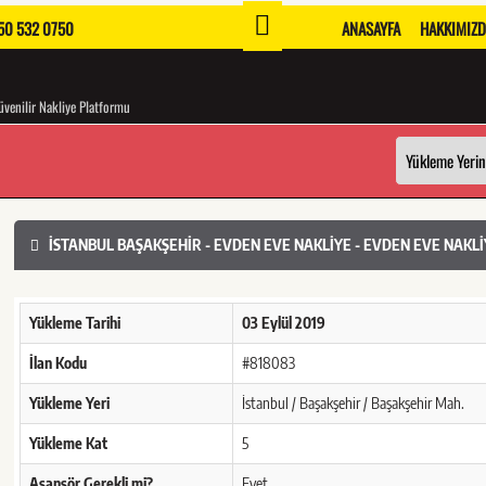
0 532 0750
ANASAYFA
HAKKIMIZ
venilir Nakliye Platformu
İSTANBUL BAŞAKŞEHIR - EVDEN EVE NAKLIYE - EVDEN EVE NAKLI
Yükleme Tarihi
03 Eylül 2019
İlan Kodu
#818083
Yükleme Yeri
İstanbul / Başakşehir / Başakşehir Mah.
Yükleme Kat
5
Asansör Gerekli mi?
Evet