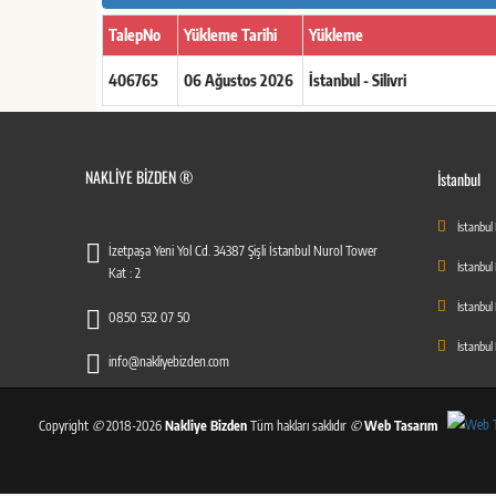
TalepNo
Yükleme Tarihi
Yükleme
406765
06 Ağustos 2026
İstanbul - Silivri
NAKLIYE BIZDEN ®
İstanbul
İstanbul
İzetpaşa Yeni Yol Cd. 34387 Şişli İstanbul Nurol Tower
İstanbul
Kat : 2
İstanbul
0850 532 07 50
İstanbul
info@nakliyebizden.com
Copyright
©
2018-2026
Nakliye Bizden
Tüm hakları saklıdır
©
Web Tasarım