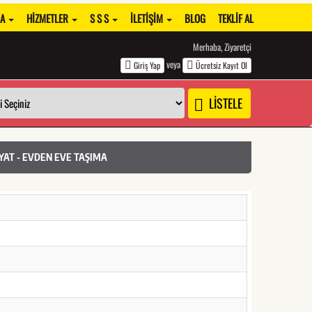
DA
HIZMETLER
S S S
İLETIŞIM
BLOG
TEKLIF AL
Merhaba, Ziyaretçi
veya
Giriş Yap
Ücretsiz Kayıt Ol
LİSTELE
YAT - EVDEN EVE TAŞIMA