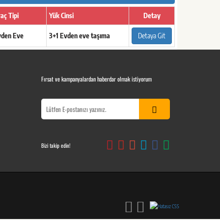
aç Tipi
Yük Cinsi
Detay
vden Eve
3+1 Evden eve taşıma
Detaya Git
Fırsat ve kampanyalardan haberdar olmak istiyorum
Bizi takip edin!