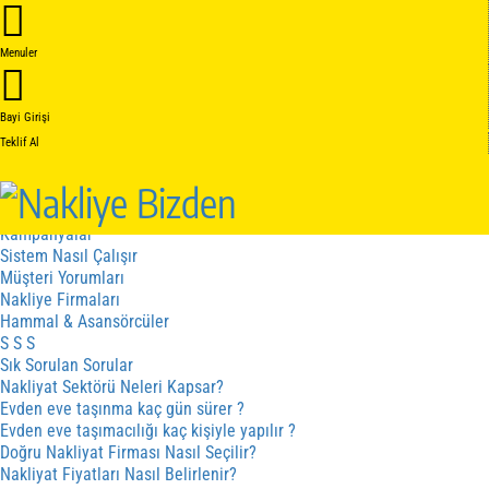
Anasayfa
Hakkımızda
Menuler
Hakkımızda
Kalite Belgelerimiz
Hizmetler
Bayi Girişi
Hizmet Sözleşmesi
Teklif Al
İptal - İade Sözleşmesi
Gizlilik Sözleşmesi
Fiyat cizergesi
Hizmetler
Kampanyalar
Sistem Nasıl Çalışır
Müşteri Yorumları
Nakliye Firmaları
Hammal & Asansörcüler
S S S
Sık Sorulan Sorular
Nakliyat Sektörü Neleri Kapsar?
Evden eve taşınma kaç gün sürer ?
Evden eve taşımacılığı kaç kişiyle yapılır ?
Doğru Nakliyat Firması Nasıl Seçilir?
Nakliyat Fiyatları Nasıl Belirlenir?