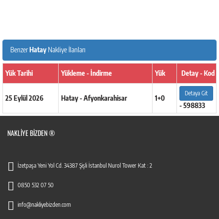
Benzer
Hatay
Nakliye İlanları
Yük Tarihi
Yükleme - İndirme
Yük
Detay - Kod
Detaya Git
25 Eylül 2026
Hatay - Afyonkarahisar
1+0
- 598833
NAKLIYE BIZDEN ®
İzetpaşa Yeni Yol Cd. 34387 Şişli İstanbul Nurol Tower Kat : 2
0850 532 07 50
info@nakliyebizden.com