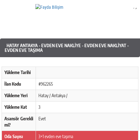
.
,
Mobil Yazılım
HATAY ANTAKYA - EVDEN EVE NAKLIYE - EVDEN EVE NAKLIYAT -
EVDEN EVE TAŞIMA
Yükleme Tarihi
İlan Kodu
#962265
Yükleme Yeri
Hatay / Antakya /
Yükleme Kat
3
Asansör Gerekli
Evet
mi?
Oda Sayısı
3+1 evden eve taşıma