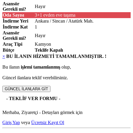
Asansör
Hayır
Gerekli mi?
Oda Sayısı
3+1 evden eve taşıma
İndirme Yeri
Ankara / Sincan / Atatürk Mah.
İndirme Kat
1
Asansör
Hayır
Gerekli mi?
Araç Tipi
Kamyon
Bütçe
Teklife Kapalı
×
BU İLANIN HİZMETİ TAMAMLANMIŞTIR. !
Bu ilanın
işlemi tamamlanmış
olup,
Güncel ilanlara teklif verebilirsiniz.
GÜNCEL İLANLARA GİT
- TEKLİF VER FORMU -
Merhaba, Ziyaretçi - Detayları görmek için
Giriş Yap
veya
Ücretsiz Kayıt Ol