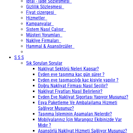
İptal - İade Sözleşmesi
Gizlilik Sözleşmesi
Fiyat cizergesi
Hizmetler
Kampanyalar
Sistem Nasıl Çalışır
Müşteri Yorumları
Nakliye Firmaları
Hammal & Asansörcüler
S S S
Sık Sorulan Sorular
Nakliyat Sektörü Neleri Kapsar?
Evden eve taşınma kaç gün sürer ?
Evden eve taşımacılığı kaç kişiyle yapılır ?
Doğru Nakliyat Firması Nasıl Seçilir?
Nakliyat Fiyatları Nasıl Belirlenir?
Evden Eve Nakliyat Sigortası Yapıyor Musunuz?
Eşya Paketleme Ve Ambalajlama Hizmeti
Sağlıyor Musunuz?
Taşınma İşleminin Aşamaları Nelerdir?
Mobilyalarınız İçin Marangoz Ekibinizde Var
Mıdır ?
Asansörlü Nakliyat Hizmeti Sağlıyor Musunuz?