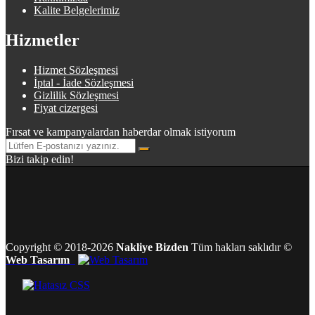
Kalite Belgelerimiz
Hizmetler
Hizmet Sözleşmesi
İptal - İade Sözleşmesi
Gizlilik Sözleşmesi
Fiyat cizergesi
Fırsat ve kampanyalardan haberdar olmak istiyorum
Bizi takip edin!
Copyright
©
2018-2026
Nakliye Bizden
Tüm hakları saklıdır
©
Web Tasarım