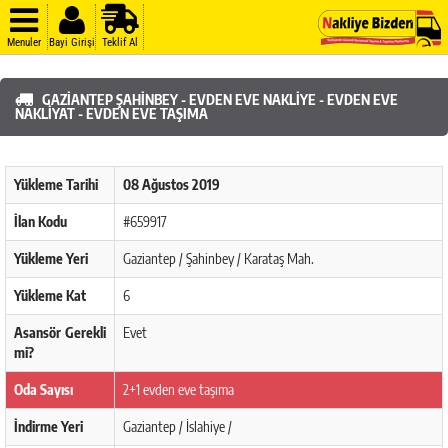
Menuler
Bayi Girişi
Teklif Al
GAZIANTEP ŞAHINBEY - EVDEN EVE NAKLIYE - EVDEN EVE
NAKLIYAT - EVDEN EVE TAŞIMA
Yükleme Tarihi
08 Ağustos 2019
İlan Kodu
#659917
Yükleme Yeri
Gaziantep / Şahinbey / Karataş Mah.
Yükleme Kat
6
Asansör Gerekli
Evet
mi?
Oda Sayısı
2+1 evden eve taşıma
İndirme Yeri
Gaziantep / İslahiye /