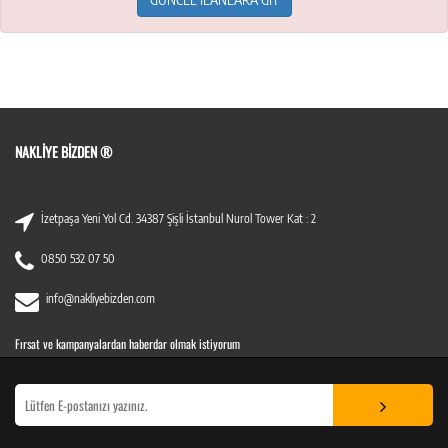
NAKLIYE BIZDEN ®
İzetpaşa Yeni Yol Cd. 34387 Şişli İstanbul Nurol Tower Kat : 2
0850 532 07 50
info@nakliyebizden.com
Fırsat ve kampanyalardan haberdar olmak istiyorum