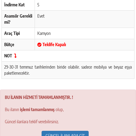
İndirme Kat
5
Asansör Gerekli
Evet
mi?
Araç Tipi
Kamyon
Bütçe
Teklife Kapalı
NOT
29-30-31 temmuz tarihlerinden biride olabilir. sadece mobilya ve beyaz eşya
paketlenecektir.
BU İLANIN HİZMETİ TAMAMLANMIŞTIR. !
Bu ilanın
işlemi tamamlanmış
olup,
Güncel ilanlara teklif verebilirsiniz.
GÜNCEL İLANLARA GİT