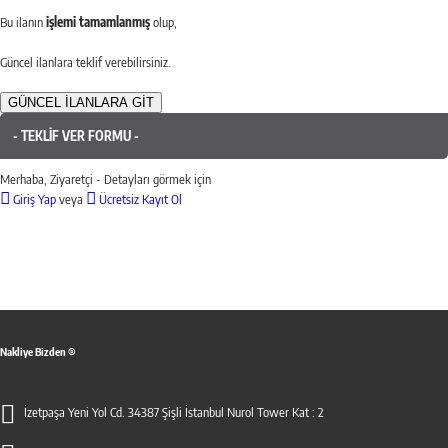
Bu ilanın
işlemi tamamlanmış
olup,
Güncel ilanlara teklif verebilirsiniz.
GÜNCEL İLANLARA GİT
- TEKLİF VER FORMU -
Merhaba, Ziyaretçi - Detayları görmek için
Giriş Yap
veya
Ücretsiz Kayıt Ol
Nakliye Bizden ®
İzetpaşa Yeni Yol Cd. 34387 Şişli İstanbul Nurol Tower Kat : 2