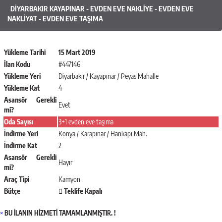
DIYARBAKIR KAYAPINAR - EVDEN EVE NAKLIYE - EVDEN EVE
NAKLIYAT - EVDEN EVE TAŞIMA
Yükleme Tarihi
15 Mart 2019
İlan Kodu
#447146
Yükleme Yeri
Diyarbakır / Kayapınar / Peyas Mahalle
Yükleme Kat
4
Asansör Gerekli
Evet
mi?
Oda Sayısı
3+1 evden eve taşıma
İndirme Yeri
Konya / Karapınar / Hankapı Mah.
İndirme Kat
2
Asansör Gerekli
Hayır
mi?
Araç Tipi
Kamyon
Bütçe
Teklife Kapalı
×
BU İLANIN HİZMETİ TAMAMLANMIŞTIR. !